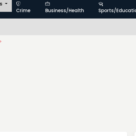
ts
Crime
Business/Health
Sports/Educati
మ
ం