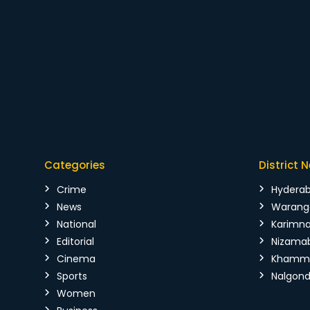
Categories
District 
Crime
Hydera
News
Warang
National
Karimn
Editorial
Nizama
Cinema
Kham
Sports
Nalgon
Women