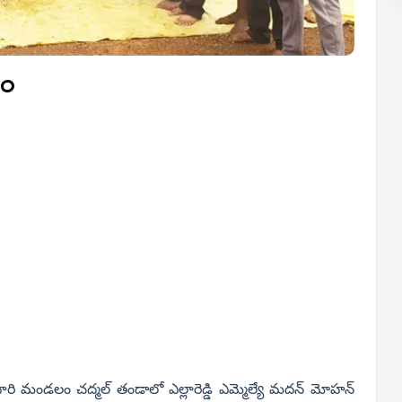
భం
ాంధారి మండలం చద్మల్ తండాలో ఎల్లారెడ్డి ఎమ్మెల్యే మదన్ మోహన్