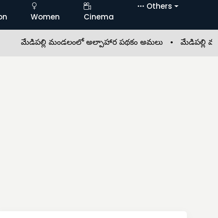
Others
on
Women
Cinema
ేడిపల్లి మండలంలో అల్పాహార పథకం అమలు •
మేడిపల్లి మండలం