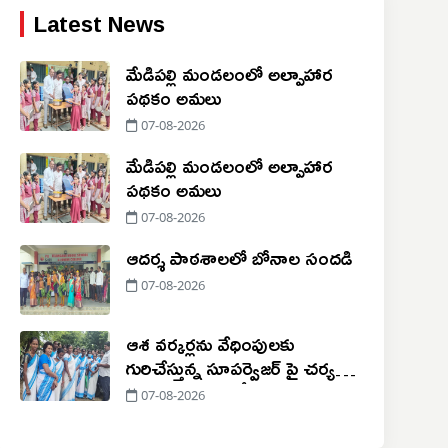
Latest News
మేడిపల్లి మండలంలో అల్పాహార
పథకం అమలు
07-08-2026
మేడిపల్లి మండలంలో అల్పాహార
పథకం అమలు
07-08-2026
ఆదర్శ పాఠశాలలో బోనాల సందడి
07-08-2026
ఆశ వర్కర్లను వేధింపులకు
గురిచేస్తున్న సూపర్వైజర్ పై చర్యలు
చేపట్టాలి!
07-08-2026