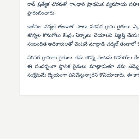
రావ్ ప్రత్యేక చొరవతో గాంధారి ప్రాథమిక వ్యవసాయ సహక
ప్రారంబించారు.
ఇటీవల చద్మల్ తండాతో పాటు పరిసర గ్రామ రైతులు ఎల్లా
జొన్నల కొనుగోలు కేంద్రం ఏర్పాటు చేయాలని విజ్ఞప్తి చేయ
సంబంధిత అధికారులతో వెంటనే మాట్లాడి చద్మల్ తండాలో కొ
పరిసర గ్రామాల రైతులు తమ జొన్న పంటను కొనుగోలు కేంద్
ఈ సందర్భంగా స్థానిక రైతులు మాట్లాడుతూ తమ ఎమ్మె
సంక్షేమమే ధ్యేయంగా పనిచేస్తున్నారని కొనియాడారు. ఈ కార్