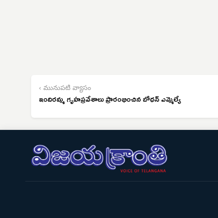
‹ మునుపటి వ్యాసం
ఇందిరమ్మ గృహప్రవేశాలు ప్రారంభించిన బోధన్ ఎమ్మెల్యే