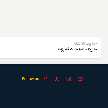
తదుపరి వ్యాసం ›
రాష్ట్రంలో రెండు హైవేల విస్తరణ
Follow us: