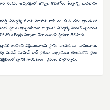
ార సంఘం ఆధ్వర్యంలో జొన్నల కొనుగోలు కేంద్రాన్ని బుధవారం
రెడ్డి ఎమ్మెల్యే మదన్ మోహన్ రావ్ ను కలిసి తమ ప్రాంతంలో
డంతో రైతుల ఇబ్బందులను గుర్తించిన ఎమ్మెల్యే వెంటనే స్పందించి
నుగోలు కేంద్రం ఏర్పాటు చేయించారని రైతులు తెలిపారు.
రానికి తరలించి విక్రయించాలని స్థానిక నాయకులు సూచించారు.
ల్యే మదన్ మోహన్ రావ్ రైతుల ఇబ్బందులు తెలుసుకొని రైతు
యక్రమంలో స్థానిక నాయకులు , రైతులు పాల్గొన్నారు.