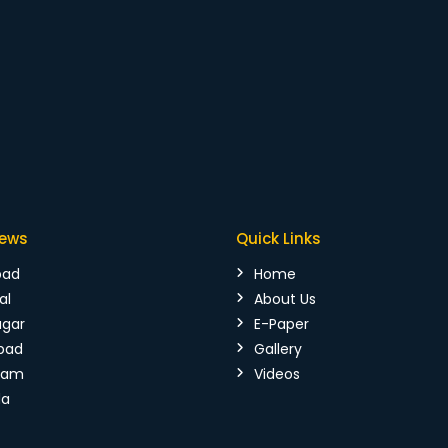
News
Quick Links
bad
Home
al
About Us
agar
E-Paper
bad
Gallery
mam
Videos
da