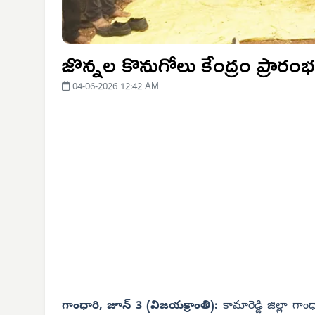
జొన్నల కొనుగోలు కేంద్రం ప్రారం
04-06-2026 12:42 AM
గాంధారి, జూన్ 3 (విజయక్రాంతి):
కామారెడ్డి జిల్లా గ