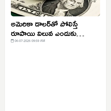
అమెరికా డాలర్‌తో పోలిస్తే
రూపాయి విలువ ఎందుకు
పడిపోయింది? సామాన్యులపై
06-07-2026 09:59 AM
ఎలాంటి ప్రభావం ఉంటుంది?