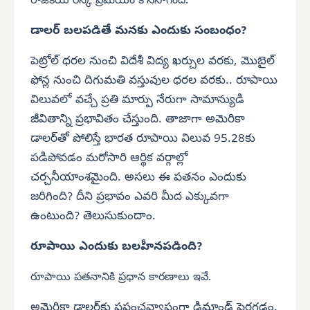
రాజకీయ రిస్క్ ప్రీమియం కొనసాగింది.
డాలర్ బలపడితే మనకు ఎందుకు సంబంధం?
పెట్రోల్ ధరల నుంచి విదేశీ విద్య ఖర్చుల వరకు, మొబైల్
ఫోన్ల నుంచి దిగుమతి వస్తువుల ధరల వరకు.. రూపాయి
విలువలో వచ్చే ప్రతి మార్పు నేరుగా సామాన్యుడి
జీవితాన్ని ప్రభావితం చేస్తుంది. తాజాగా అమెరికా
డాలర్‌తో పోలిస్తే భారత రూపాయి విలువ 95.28కు
పడిపోవడం మరోసారి ఆర్థిక వర్గాల్లో
చర్చనీయాంశమైంది. అసలు ఈ పతనం ఎందుకు
జరిగింది? దీని ప్రభావం ఎవరి మీద ఎక్కువగా
ఉంటుంది? తెలుసుకుందాం.
రూపాయి ఎందుకు బలహీనపడింది?
రూపాయి పతనానికి ప్రధాన కారణాలు ఇవే.
అమెరికా డాలర్‌కు ప్రపంచవ్యాప్తంగా డిమాండ్ పెరగడం.