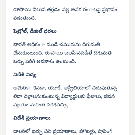
రూపాయి విలువ తగ్గడం వల్ల అనేక రంగాలపై ప్రభావం
పడుతుంది.
పెట్రోల్, డీజిల్ ధరలు
భారత్ అధికంగా ముడి చమురును దిగుమతి
చేసుకుంటుంది. రూపాయి బలహీనపడితే దిగుమతి
ఖర్చు పెరిగే అవకాశం ఉంటుంది.
విదేశీ విద్య
అమెరికా, కెనడా, యూకే, ఆస్ట్రేలియాలో చదువుతున్న
లేదా వెళ్లాలనుకుంటున్న విద్యార్థులకు ఫీజులు, జీవన
వ్యయం మరింత పెరగవచ్చు.
విదేశీ ప్రయాణాలు
డాలర్‌లో ఖర్చు చేసే ప్రయాణాలు, హోటళ్లు, షాపింగ్