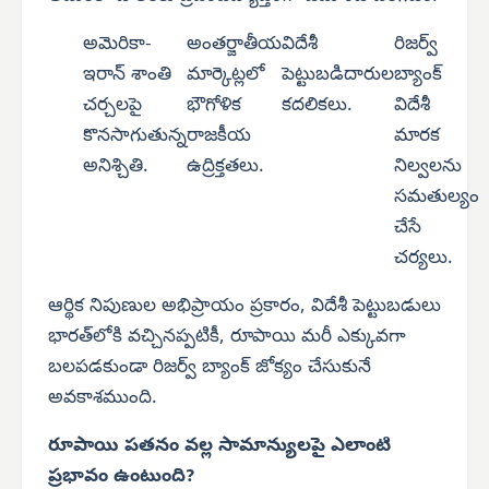
అమెరికా-
అంతర్జాతీయ
విదేశీ
రిజర్వ్
ఇరాన్ శాంతి
మార్కెట్లలో
పెట్టుబడిదారుల
బ్యాంక్
చర్చలపై
భౌగోళిక
కదలికలు.
విదేశీ
కొనసాగుతున్న
రాజకీయ
మారక
అనిశ్చితి.
ఉద్రిక్తతలు.
నిల్వలను
సమతుల్యం
చేసే
చర్యలు.
ఆర్థిక నిపుణుల అభిప్రాయం ప్రకారం, విదేశీ పెట్టుబడులు
భారత్‌లోకి వచ్చినప్పటికీ, రూపాయి మరీ ఎక్కువగా
బలపడకుండా రిజర్వ్ బ్యాంక్ జోక్యం చేసుకునే
అవకాశముంది.
రూపాయి పతనం వల్ల సామాన్యులపై ఎలాంటి
ప్రభావం ఉంటుంది?