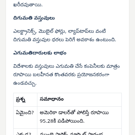
ఖరీదవుతాయి.
దిగుమతి వస్తువులు
ఎలక్ట్రానిక్స్, మొబైల్ ఫోన్లు, ల్యాప్‌టాప్‌లు వంటి
దిగుమతి వస్తువుల ధరలు పెరిగే అవకాశం ఉంటుంది.
ఎగుమతిదారులకు లాభం
విదేశాలకు వస్తువులు ఎగుమతి చేసే కంపెనీలకు మాత్రం
రూపాయి బలహీనత కొంతవరకు ప్రయోజనకరంగా
ఉండవచ్చు.
ప్రశ్న
సమాధానం
ఏమైంది?
అమెరికా డాలర్‌తో పోలిస్తే రూపాయి
95.28కి పడిపోయింది.