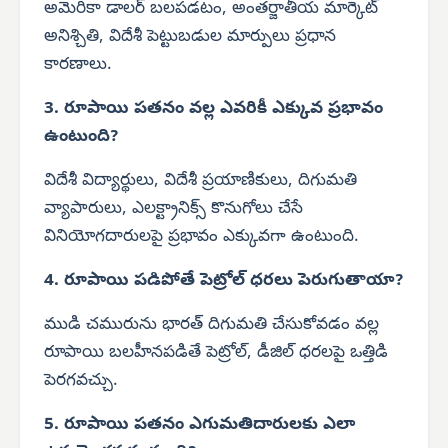
అమెరికా డాలర్ బలపడటం, అంతర్జాతీయ మార్కెట్
అనిశ్చితి, విదేశీ పెట్టుబడుల మార్పులు ప్రధాన
కారణాలు.
3. రూపాయి పతనం వల్ల ఎవరికీ ఎక్కువ ప్రభావం
ఉంటుంది?
విదేశీ విద్యార్థులు, విదేశీ ప్రయాణికులు, దిగుమతి
వ్యాపారులు, ఎలక్ట్రానిక్స్ కొనుగోలు చేసే
వినియోగదారులపై ప్రభావం ఎక్కువగా ఉంటుంది.
4. రూపాయి పడిపోతే పెట్రోల్ ధరలు పెరుగుతాయా?
ముడి చమురును భారత్ దిగుమతి చేసుకోవడం వల్ల
రూపాయి బలహీనపడితే పెట్రోల్, డీజిల్ ధరలపై ఒత్తిడి
పెరగవచ్చు.
5. రూపాయి పతనం ఎగుమతిదారులకు ఎలా