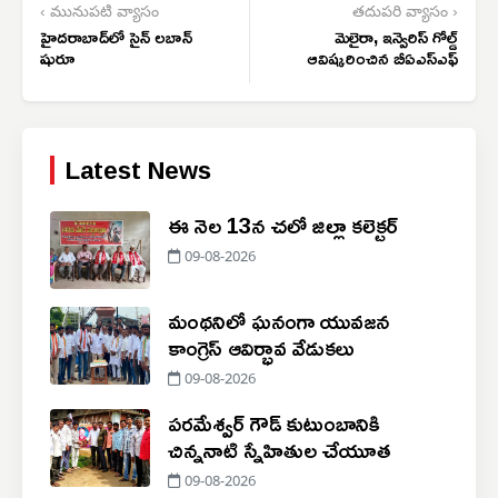
‹ మునుపటి వ్యాసం
తదుపరి వ్యాసం ›
హైదరాబాద్‌లో సైన్ లబాన్
మెలైరా, ఇన్వెరిస్ గోల్డ్
షురూ
ఆవిష్కరించిన బీఏఎస్ఎఫ్
Latest News
ఈ నెల 13న చలో జిల్లా కలెక్టర్
09-08-2026
మంథనిలో ఘనంగా యువజన
కాంగ్రెస్ ఆవిర్భావ వేడుకలు
09-08-2026
పరమేశ్వర్ గౌడ్ కుటుంబానికి
చిన్ననాటి స్నేహితుల చేయూత
09-08-2026