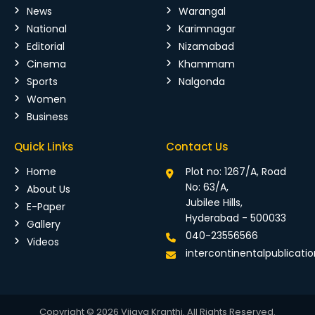
News
Warangal
National
Karimnagar
Editorial
Nizamabad
Cinema
Khammam
Sports
Nalgonda
Women
Business
Quick Links
Contact Us
Home
Plot no: 1267/A, Road
No: 63/A,
About Us
Jubilee Hills,
E-Paper
Hyderabad - 500033
Gallery
040-23556566
Videos
intercontinentalpublicat
Copyright © 2026 Vijaya Kranthi. All Rights Reserved.