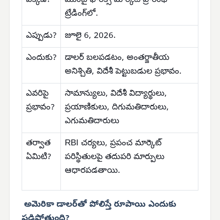
ఎక్కడ?
ముంబై ఫారెక్స్ మార్కెట్ ప్రారంభ
ట్రేడింగ్‌లో.
ఎప్పుడు?
జూలై 6, 2026.
ఎందుకు?
డాలర్ బలపడటం, అంతర్జాతీయ
అనిశ్చితి, విదేశీ పెట్టుబడుల ప్రభావం.
ఎవరిపై
సామాన్యులు, విదేశీ విద్యార్థులు,
ప్రభావం?
ప్రయాణికులు, దిగుమతిదారులు,
ఎగుమతిదారులు
తర్వాత
RBI చర్యలు, ప్రపంచ మార్కెట్
ఏమిటి?
పరిస్థితులపై తదుపరి మార్పులు
ఆధారపడతాయి.
అమెరికా డాలర్‌తో పోలిస్తే రూపాయి ఎందుకు
పడిపోతుంది?