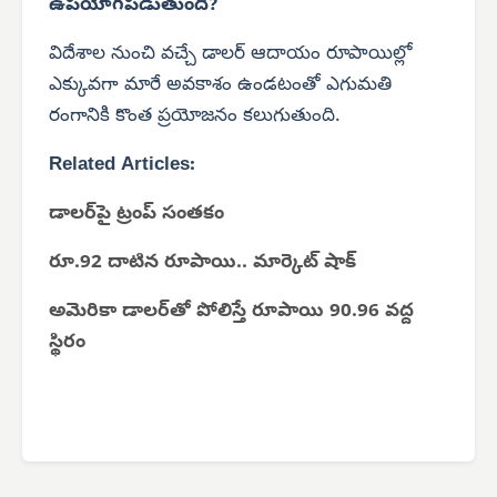
ఉపయోగపడుతుంది?
విదేశాల నుంచి వచ్చే డాలర్ ఆదాయం రూపాయిల్లో
ఎక్కువగా మారే అవకాశం ఉండటంతో ఎగుమతి
రంగానికి కొంత ప్రయోజనం కలుగుతుంది.
Related Articles:
డాలర్‌పై ట్రంప్ సంతకం
రూ.92 దాటిన రూపాయి.. మార్కెట్ షాక్
అమెరికా డాలర్‌తో పోలిస్తే రూపాయి 90.96 వద్ద
స్థిరం