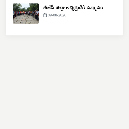
బీజేపీ జిల్లా అధ్యక్షుడికి సన్మానం
09-08-2026