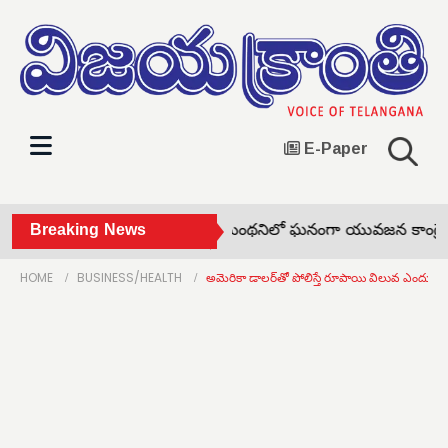
E-Paper
3న చలో జిల్లా కలెక్టర్ •
Breaking News
మంథనిలో ఘనంగా యువజన కాంగ్రెస్ ఆవిర
HOME
BUSINESS/HEALTH
అమెరికా డాలర్‌తో పోలిస్తే రూపాయి విలువ ఎందుక