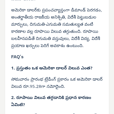
అమెరికా డాలర్‌కు ప్రపంచవ్యాప్తంగా డిమాండ్ పెరగడం,
అంతర్జాతీయ రాజకీయ అనిశ్చితి, విదేశీ పెట్టుబడుల
మార్పులు, దిగుమతి-ఎగుమతి సమతుల్యత వంటి
కారణాల వల్ల రూపాయి విలువ తగ్గుతుంది. రూపాయి
బలహీనపడితే దిగుమతి వస్తువులు, విదేశీ విద్య, విదేశీ
ప్రయాణ ఖర్చులు పెరిగే అవకాశం ఉంటుంది.
FAQ's
1. ప్రస్తుతం ఒక అమెరికా డాలర్ విలువ ఎంత?
సోమవారం ప్రారంభ ట్రేడింగ్ ప్రకారం ఒక అమెరికా డాలర్
విలువ రూ.95.28గా నమోదైంది.
2. రూపాయి విలువ తగ్గడానికి ప్రధాన కారణం
ఏమిటి?