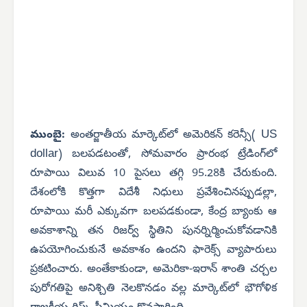
US
ముంబై:
అంతర్జాతీయ మార్కెట్‌లో అమెరికన్ కరెన్సీ(
dollar
) బలపడటంతో, సోమవారం ప్రారంభ ట్రేడింగ్‌లో
రూపాయి విలువ 10 పైసలు తగ్గి 95.28కి చేరుకుంది.
దేశంలోకి కొత్తగా విదేశీ నిధులు ప్రవేశించినప్పుడల్లా,
రూపాయి మరీ ఎక్కువగా బలపడకుండా, కేంద్ర బ్యాంకు ఆ
అవకాశాన్ని తన రిజర్వ్ స్థితిని పునర్నిర్మించుకోవడానికి
ఉపయోగించుకునే అవకాశం ఉందని ఫారెక్స్ వ్యాపారులు
ప్రకటించారు. అంతేకాకుండా, అమెరికా-ఇరాన్ శాంతి చర్చల
పురోగతిపై అనిశ్చితి నెలకొనడం వల్ల మార్కెట్‌లో భౌగోళిక