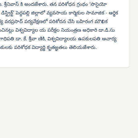
ర్థి పి. శ్రీనివాస్ కి అందజేశారు. తన పరిశోధన గ్రంథం ‘సొసైయో
స్ట్రిక్ట్‘ పెద్దపల్లి జిల్లాలో వ్యవసాయ కార్మికుల సామాజిక - ఆర్థిక
చార్య వరప్రసాద్ పర్యవేక్షణలో పరిశోదన చేసి బహిరంగ మౌఖిక
 సాధించినట్లు విశ్వవిద్యాల య పరీక్షల నియంత్రణ అధికారి డా.డి.సు
భాగాధిపతి డా. కే. శ్రీవా ణికి, విశ్వవిద్యాలయ ఉపకులపతి ఆచార్య
పకులకు పరిశోధక విద్యార్థి కృతజ్ఞతలు తెలియజేశారు.