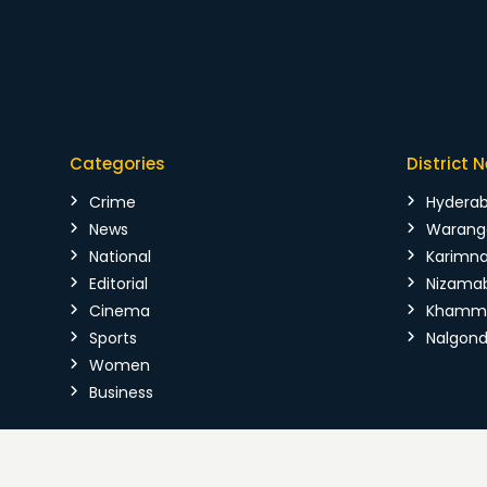
Categories
District 
Crime
Hydera
News
Warang
National
Karimn
Editorial
Nizama
Cinema
Kham
Sports
Nalgon
Women
Business
Copyright © 2