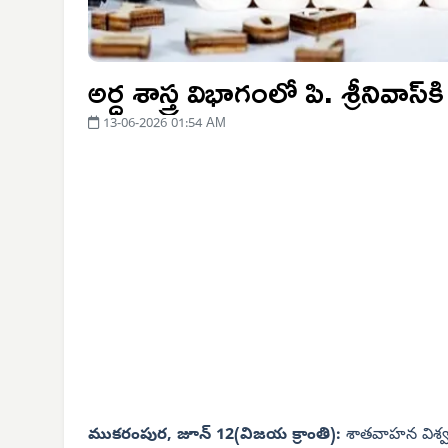
అర్ధ శాస్త్ర విభాగంలో పి. శ్రీనివాస్
13-06-2026 01:54 AM
ముకరంపుర, జూన్ 12(విజయ క్రాంతి):
శాతవాహన విశ్వవ