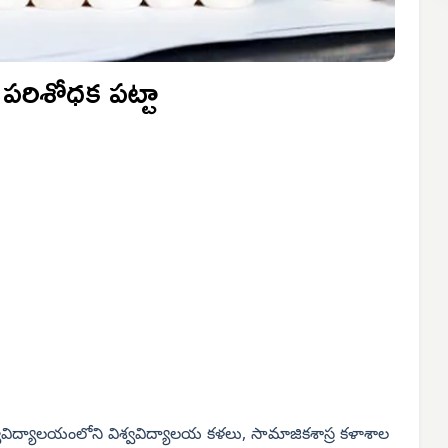
‌కి పరిశోధక పట్టా
ిద్యాలయంలోని విశ్వవిద్యాలయ కళలు, సామాజికశాస్ర కళాశాల