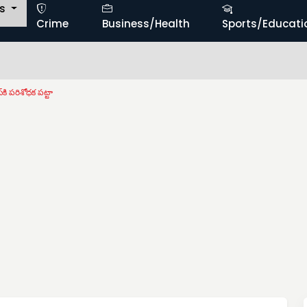
ts
Crime
Business/Health
Sports/Educati
స్‌కి పరిశోధక పట్టా