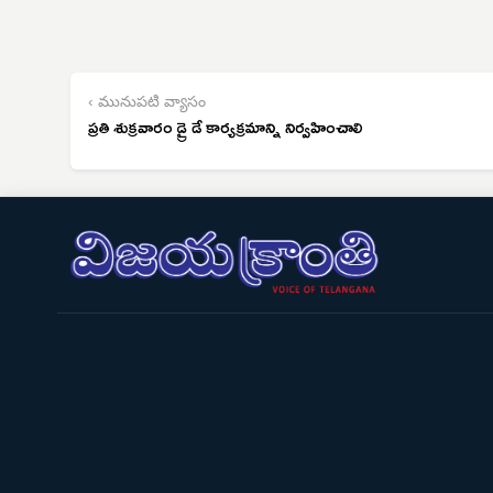
‹ మునుపటి వ్యాసం
ప్రతి శుక్రవారం డ్రై డే కార్యక్రమాన్ని నిర్వహించాలి