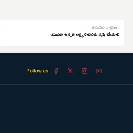
తదుపరి వ్యాసం ›
యువత ఉన్నత లక్ష్యసాధనకు కృషి చేయాలి
Follow us: