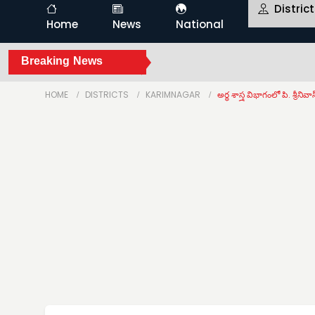
Distric
Home
News
National
Breaking News
HOME
DISTRICTS
KARIMNAGAR
అర్ధ శాస్త్ర విభాగంలో పి. శ్రీనివా