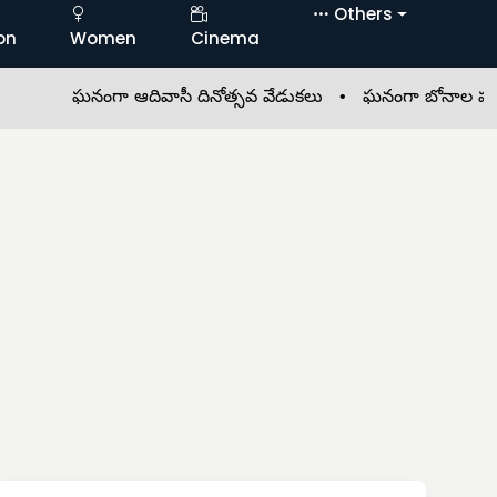
Others
on
Women
Cinema
ఘనంగా ఆదివాసీ దినోత్సవ వేడుకలు •
ఘనంగా బోనాల పండుగ వ