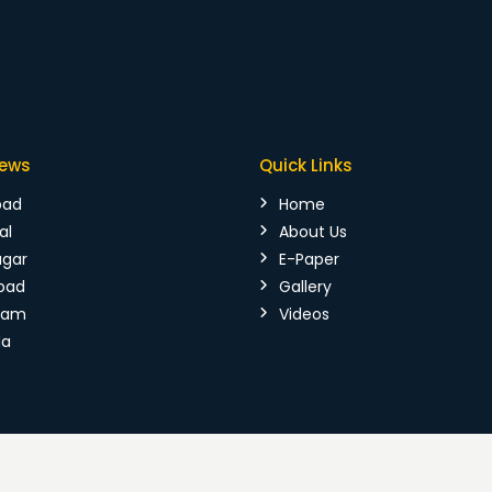
News
Quick Links
bad
Home
al
About Us
agar
E-Paper
bad
Gallery
mam
Videos
da
026 Vijaya Kranthi. All Rights Reserved.
Terms & Conditions
|
P