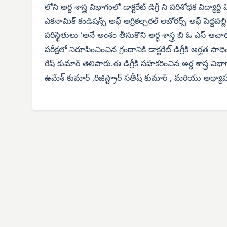
లోని అర్థ శాస్త్ర విభాగంలో డాక్టరేట్ డిగ్రీ ని పరిశోధక విద్యా
ఎకనామిక్ కండిషన్స్ అఫ్ అగ్రికల్చరల్ లబోరర్స్ అఫ్ పెద్దపల్లి డి
పరిస్థితులు ‘అనే అంశం తీసుకొని అర్ధ శాస్త్ర బి ఓ ఎస్ ఆ
పరీక్షలో నిరూపించించిన గ్రందానికి డాక్టరేట్ డిగ్రీకి అర్హత
రేష్ కుమార్ తెలిపారు.ఈ డిగ్రీకి సహకరించిన అర్ధ శాస్త్ర వి
ఉమేశ్ కుమార్ ,రిజిస్ట్రార్ సతీష్ కుమార్ , మరియు అధ్యా