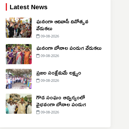
Latest News
ఘనంగా ఆదివాసీ దినోత్సవ
వేడుకలు
09-08-2026
ఘనంగా బోనాల పండుగ వేడుకలు
09-08-2026
ప్రజల సంక్షేమమే లక్ష్యం
09-08-2026
గౌడ సంఘం ఆధ్వర్యంలో
వైభవంగా బోనాల పండుగ
09-08-2026