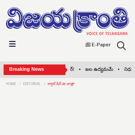
E-Paper
ిరమ్మ ఇండ్లు.. రేవంత్ గేమ్ చేంజర్! •
Breaking News
జల ఉద్యమమే •
నిధుల క
HOME
EDITORIAL
కార్గిల్ షేర్ షా బాత్రా