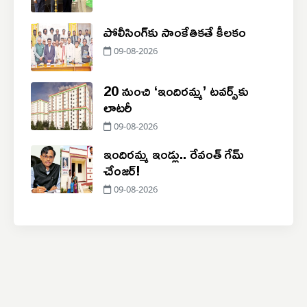
పోలీసింగ్‌కు సాంకేతికతే కీలకం
09-08-2026
20 నుంచి ‘ఇందిరమ్మ’ టవర్స్‌కు
లాటరీ
09-08-2026
ఇందిరమ్మ ఇండ్లు.. రేవంత్ గేమ్
చేంజర్!
09-08-2026