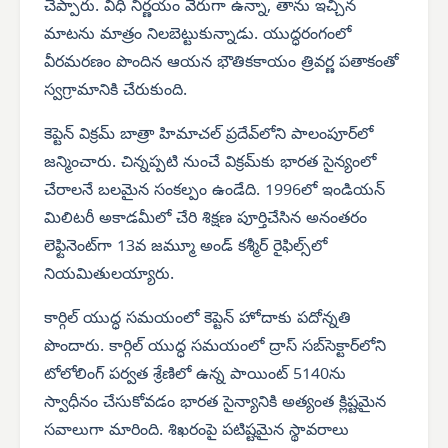
చెప్పారు. విధి నిర్ణయం వేరుగా ఉన్నా, తాను ఇచ్చిన
మాటను మాత్రం నిలబెట్టుకున్నాడు. యుద్ధరంగంలో
వీరమరణం పొందిన ఆయన భౌతికకాయం త్రివర్ణ పతాకంతో
స్వగ్రామానికి చేరుకుంది.
కెప్టెన్ విక్రమ్ బాత్రా హిమాచల్ ప్రదేవ్‌లోని పాలంపూర్‌లో
జన్మించారు. చిన్నప్పటి నుంచే విక్రమ్‌కు భారత సైన్యంలో
చేరాలనే బలమైన సంకల్పం ఉండేది. 1996లో ఇండియన్
మిలిటరీ అకాడమీలో చేరి శిక్షణ పూర్తిచేసిన అనంతరం
లెఫ్టినెంట్‌గా 13వ జమ్మూ అండ్ కశ్మీర్ రైఫిల్స్‌లో
నియమితులయ్యారు.
కార్గిల్ యుద్ధ సమయంలో కెప్టెన్ హోదాకు పదోన్నతి
పొందారు. కార్గిల్ యుద్ధ సమయంలో ద్రాస్ సబ్‌సెక్టార్‌లోని
టోలోలింగ్ పర్వత శ్రేణిలో ఉన్న పాయింట్ 5140ను
స్వాధీనం చేసుకోవడం భారత సైన్యానికి అత్యంత క్లిష్టమైన
సవాలుగా మారింది. శిఖరంపై పటిష్టమైన స్థావరాలు