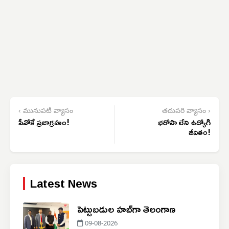
‹ మునుపటి వ్యాసం
తదుపరి వ్యాసం ›
పీవోకే ప్రజాగ్రహం!
భరోసా లేని ఉద్యోగి
జీవితం!
Latest News
పెట్టుబడుల హబ్‌గా తెలంగాణ
09-08-2026