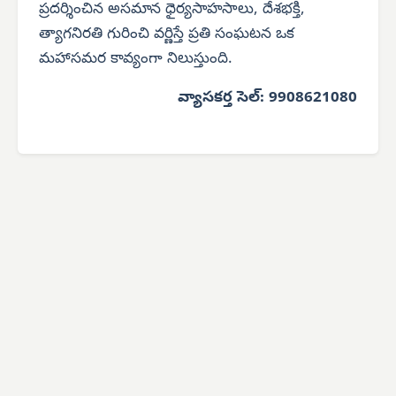
ప్రదర్శించిన అసమాన ధైర్యసాహసాలు, దేశభక్తి,
త్యాగనిరతి గురించి వర్ణిస్తే ప్రతి సంఘటన ఒక
మహాసమర కావ్యంగా నిలుస్తుంది.
వ్యాసకర్త సెల్: 9908621080