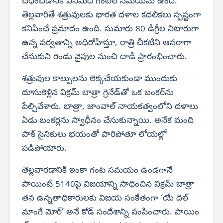
చేధించడానికి ఎనిమిది గంటల సమయమే ఉంది.
తెల్లవారితే శత్రువులకు భారత దళాల కదలికలు స్పష్టంగా
కనిపించే ప్రమాదం ఉంది. సుమారు 80 డిగ్రీల నిటారుగా
ఉన్న పర్వతాన్ని అధిరోహిస్తూ, రాత్రి చీకటిని ఆసరాగా
చేసుకుని రెండు వైపుల నుంచి దాడి ప్రారంభించారు.
శత్రువుల కాల్పులను లెక్కచేయకుండా ముందుకు
దూసుకెళ్లిన విక్రమ్ బాత్రా గ్రెనేడ్‌తో ఒక బంకర్‌ను
పేల్చివేశారు. బాత్రా, జాంవాల్ నాయకత్వంలోని దళాలు
ఏడు బంకర్లను స్వాధీనం చేసుకున్నాయి. అనేక మంది
పాక్ సైనికులు భయంతో పారిపోతూ లోయల్లో
పడిపోయారు.
తెల్లవారడానికి ఇంకా గంట సమయం ఉండగానే
పాయింట్ 5140పై విజయాన్ని సాధించిన విక్రమ్ బాత్రా
తన ఉన్నతాధికారులకు విజయ సంకేతంగా ‘యే దిల్
మాంగే మోర్’ అనే కోడ్ సందేశాన్ని పంపించారు. పాయిం