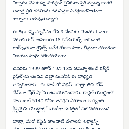
ఏర్పాటు చేసుకున్న పాకిస్థాన్ సైనికులు పైకి వస్తున్న భారత
జవాన్ల ప్రతి కదలికను గమనిస్తూ విచక్షణారహితంగా
కాల్పులు జరుపుతున్నారు.
ఈ శిఖరాన్ని స్వాధీనం చేసుకునేందుకు మొదట 1 నాగా
బెటాలియన్, అనంతరం 18 గ్రెనేడియర్స్, తరువాత
రాజ్‌పుతానా రైఫిల్స్ అనేక రోజుల పాటు తీవ్రంగా పోరాడినా
విజయం సాధించలేకపోయాయి.
చివరకు 1999 జూన్ 19న 13వ జమ్మూ అండ్ కశ్మీర్
రైఫిల్స్‌కు చెందిన డెల్టా కంపెనీకి ఈ బాధ్యత
అప్పగించారు. ఈ దాడిలో విక్రమ్ బాత్రా తన కోడ్
నేమ్‌గా ‘షేర్ షా’ను ఉపయోగించారు. కార్గిల్ యుద్ధంలో
పాయింట్ 5140 కోసం జరిగిన పోరాటం అత్యంత
క్లిష్టమైన యుద్ధాల్లో ఒకటిగా చరిత్రలో నిలిచిపోయింది.
బాత్రా, మరో కెప్టెన్ జాంవాల్ దళాలకు లక్ష్యాన్ని