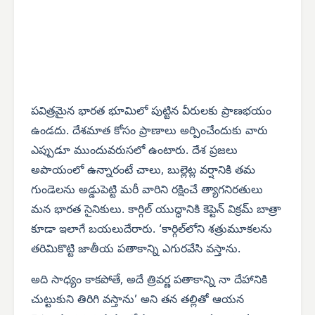
పవిత్రమైన భారత భూమిలో పుట్టిన వీరులకు ప్రాణభయం
ఉండదు. దేశమాత కోసం ప్రాణాలు అర్పించేందుకు వారు
ఎప్పుడూ ముందువరుసలో ఉంటారు. దేశ ప్రజలు
అపాయంలో ఉన్నారంటే చాలు, బుల్లెట్ల వర్షానికి తమ
గుండెలను అడ్డుపెట్టి మరీ వారిని రక్షించే త్యాగనిరతులు
మన భారత సైనికులు. కార్గిల్ యుద్ధానికి కెప్టెన్ విక్రమ్ బాత్రా
కూడా ఇలాగే బయలుదేరారు. ‘కార్గిల్‌లోని శత్రుమూకలను
తరిమికొట్టి జాతీయ పతాకాన్ని ఎగురవేసి వస్తాను.
అది సాధ్యం కాకపోతే, అదే త్రివర్ణ పతాకాన్ని నా దేహానికి
చుట్టుకుని తిరిగి వస్తాను’ అని తన తల్లితో ఆయన