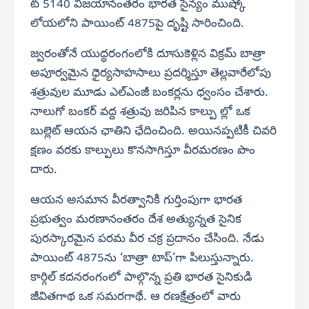
ట్ 5140 విజయానంతరం భారత సైన్యం ముష్కో
లోయలోని పాయింట్ 4875పై దృష్టి సారించింది.
జ్వరంతోనే యుద్ధరంగంలోకి దూసుకెళ్లిన విక్రమ్ బాత్రా
అపూర్వమైన ధైర్యసాహసాలు ప్రదర్శిస్తూ తెల్లవారేలోపు
శత్రువుల మూడు ఎల్‌ఎంజీ బంకర్లను ధ్వంసం చేశారు.
నాలుగో బంకర్ వద్ద శత్రువు జరిపిన కాల్పు ల్లో ఒక
బుల్లెట్ ఆయన ఛాతిని ఛేదించింది. అయినప్పటికీ చివరి
క్షణం వరకు కాల్పులు కొనసాగిస్తూ వీరమరణం పొం
దారు.
ఆయన అసమాన వీరత్వానికి గుర్తింపుగా భారత
ప్రభుత్వం మరణానంతరం దేశ అత్యున్నత సైనిక
పురస్కారమైన పరమ వీర చక్ర ప్రదానం చేసింది. నేడు
పాయింట్ 4875ను ‘బాత్రా టాప్’గా పిలుస్తున్నారు.
కార్గిల్ కదనరంగంలో పాల్గొన్న ప్రతి భారత సైనికుడి
జీవితగాథ ఒక సమరగాథే. ఆ రణక్షేత్రంలో వారు