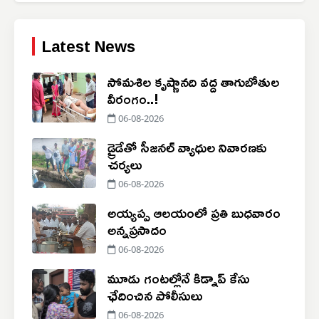
Latest News
సోమశిల కృష్ణానది వద్ద తాగుబోతుల
వీరంగం..!
06-08-2026
డ్రైడేతో సీజనల్ వ్యాధుల నివారణకు
చర్యలు
06-08-2026
అయ్యప్ప ఆలయంలో ప్రతి బుధవారం
అన్నప్రసాదం
06-08-2026
మూడు గంటల్లోనే కిడ్నాప్ కేసు
ఛేదించిన పోలీసులు
06-08-2026