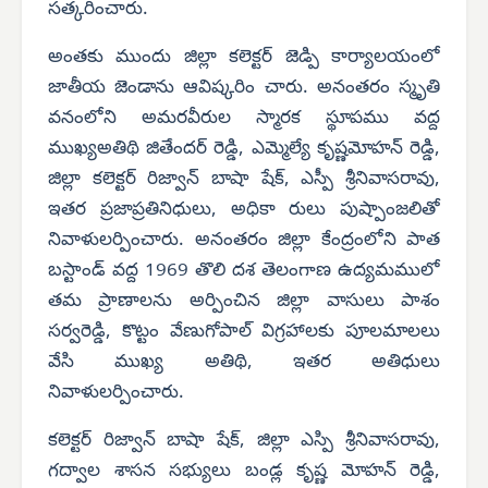
సత్కరించారు.
అంతకు ముందు జిల్లా కలెక్టర్ జెడ్పి కార్యాలయంలో
జాతీయ జెండాను ఆవిష్కరిం చారు. అనంతరం స్మృతి
వనంలోని అమరవీరుల స్మారక స్థూపము వద్ద
ముఖ్యఅతిథి జితేందర్ రెడ్డి, ఎమ్మెల్యే కృష్ణమోహన్ రెడ్డి,
జిల్లా కలెక్టర్ రిజ్వాన్ బాషా షేక్, ఎస్పీ శ్రీనివాసరావు,
ఇతర ప్రజాప్రతినిధులు, అధికా రులు పుష్పాంజలితో
నివాళులర్పించారు. అనంతరం జిల్లా కేంద్రంలోని పాత
బస్టాండ్ వద్ద 1969 తొలి దశ తెలంగాణ ఉద్యమములో
తమ ప్రాణాలను అర్పించిన జిల్లా వాసులు పాశం
సర్వరెడ్డి, కొట్టం వేణుగోపాల్ విగ్రహాలకు పూలమాలలు
వేసి ముఖ్య అతిథి, ఇతర అతిధులు
నివాళులర్పించారు.
కలెక్టర్ రిజ్వాన్ బాషా షేక్, జిల్లా ఎస్పి శ్రీనివాసరావు,
గద్వాల శాసన సభ్యులు బండ్ల కృష్ణ మోహన్ రెడ్డి,