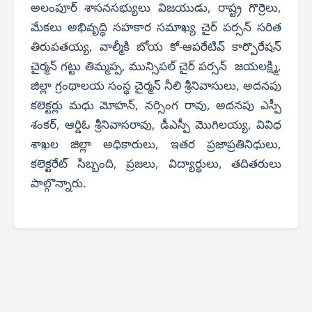
అలంపూర్ శాసనసభ్యులు విజయుడు, రాష్ట్ర గొర్రెలు,
మేకలు అభివృద్ధి సహకార సమాఖ్య చైర్ పర్సన్ సరిత
తిరుపతయ్య, వాల్మీకి బోయ కో-ఆపరేటివ్ కార్పొరేషన్
చైర్మన్ గట్టు తిమ్మప్ప, మున్సిపల్ చైర్ పర్సన్ జయలక్ష్మి,
జిల్లా గ్రంథాలయ సంస్థ చైర్మన్ నీలి శ్రీనివాసులు, అదనపు
కలెక్టర్లు మధు మోహన్, నర్సింగ రావు, అదనపు ఎస్పీ
శంకర్, ఆర్డిఓ శ్రీనివాసరావు, డీఎస్పీ మొగిలయ్య, వివిధ
శాఖల జిల్లా అధికారులు, ఇతర ప్రజాప్రతినిధులు,
కలెక్టరేట్ సిబ్బంది, ప్రజలు, విద్యార్థులు, తదితరులు
పాల్గొన్నారు.