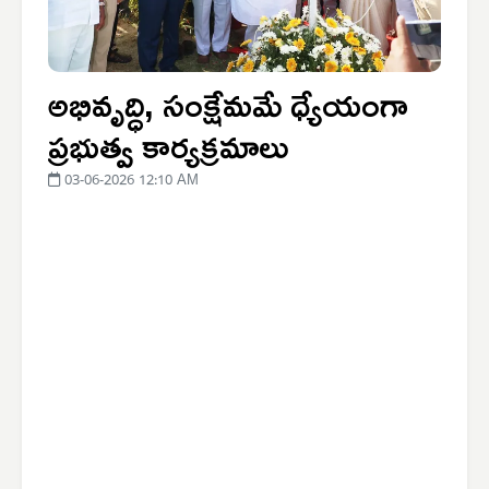
అభివృద్ధి, సంక్షేమమే ధ్యేయంగా
ప్రభుత్వ కార్యక్రమాలు
03-06-2026 12:10 AM