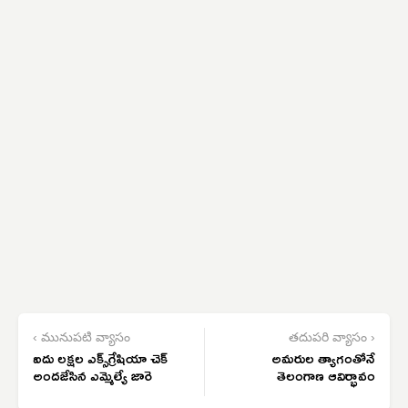
‹ మునుపటి వ్యాసం
తదుపరి వ్యాసం ›
ఐదు లక్షల ఎక్స్‌గ్రేషియా చెక్
అమరుల త్యాగంతోనే
అందజేసిన ఎమ్మెల్యే జారె
తెలంగాణ ఆవిర్భావం