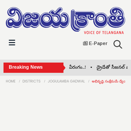
E-Paper
ిల కృష్ణానది వద్ద తాగుబోతుల వీరంగం..! •
Breaking News
డ్రైడేతో సీజనల్ వ్యాధ
HOME
DISTRICTS
JOGULAMBA GADWAL
అభివృద్ధి, సంక్షేమమే ధ్యేయంగ