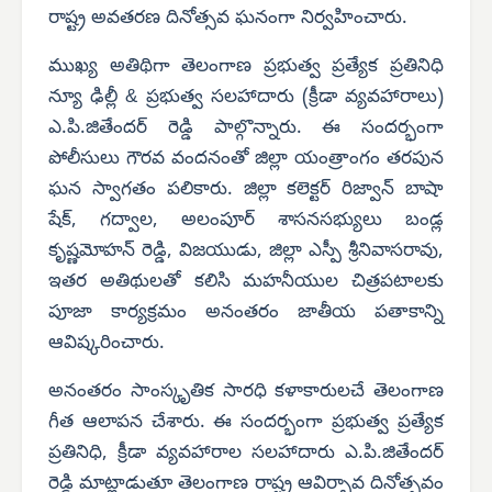
రాష్ట్ర అవతరణ దినోత్సవ ఘనంగా నిర్వహించారు.
ముఖ్య అతిథిగా తెలంగాణ ప్రభుత్వ ప్రత్యేక ప్రతినిధి
న్యూ ఢిల్లీ & ప్రభుత్వ సలహాదారు (క్రీడా వ్యవహారాలు)
ఎ.పి.జితేందర్ రెడ్డి పాల్గొన్నారు. ఈ సందర్భంగా
పోలీసులు గౌరవ వందనంతో జిల్లా యంత్రాంగం తరపున
ఘన స్వాగతం పలికారు. జిల్లా కలెక్టర్ రిజ్వాన్ బాషా
షేక్, గద్వాల, అలంపూర్ శాసనసభ్యులు బండ్ల
కృష్ణమోహన్ రెడ్డి, విజయుడు, జిల్లా ఎస్పీ శ్రీనివాసరావు,
ఇతర అతిథులతో కలిసి మహనీయుల చిత్రపటాలకు
పూజా కార్యక్రమం అనంతరం జాతీయ పతాకాన్ని
ఆవిష్కరించారు.
అనంతరం సాంస్కృతిక సారధి కళాకారులచే తెలంగాణ
గీత ఆలాపన చేశారు. ఈ సందర్భంగా ప్రభుత్వ ప్రత్యేక
ప్రతినిధి, క్రీడా వ్యవహారాల సలహాదారు ఎ.పి.జితేందర్
రెడ్డి మాట్లాడుతూ తెలంగాణ రాష్ట్ర ఆవిర్భావ దినోత్సవం