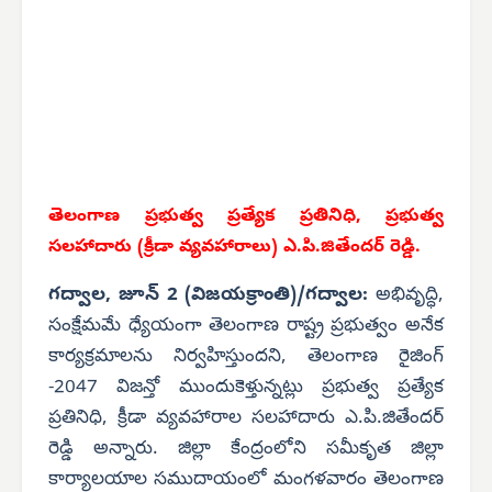
తెలంగాణ ప్రభుత్వ ప్రత్యేక ప్రతినిధి, ప్రభుత్వ
సలహాదారు (క్రీడా వ్యవహారాలు) ఎ.పి.జితేందర్ రెడ్డి.
గద్వాల, జూన్ 2 (విజయక్రాంతి)/గద్వాల:
అభివృద్ధి,
సంక్షేమమే ధ్యేయంగా తెలంగాణ రాష్ట్ర ప్రభుత్వం అనేక
కార్యక్రమాలను నిర్వహిస్తుందని, తెలంగాణ రైజింగ్
-2047 విజన్తో ముందుకెళ్తున్నట్లు ప్రభుత్వ ప్రత్యేక
ప్రతినిధి, క్రీడా వ్యవహారాల సలహాదారు ఎ.పి.జితేందర్
రెడ్డి అన్నారు. జిల్లా కేంద్రంలోని సమీకృత జిల్లా
కార్యాలయాల సముదాయంలో మంగళవారం తెలంగాణ