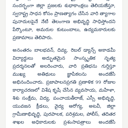
సందర్భంగా జిల్లా ప్రజలకు శుభాకాంక్షలు తెలియజేస్తూ,
స్వరాష్ట్ర సాధన కోసం ప్రాణత్యాగం చేసిన వారి త్యాగాల
పునాదులపైనే నేటి తెలంగాణ అభివృద్ధి సాధిస్తోందని
పేర్కొంటూ, అమరుల కుటుంబాలు, ఉద్యమకారులకు
ప్రణామాలు తెలిపారు.
అనంతరం బాలభవన్, దివ్య, రెబల్ డ్యాన్స్ అకాడమీ
విద్యార్థులు అద్భుతమైన సాంస్కృతిక నృత్య
ప్రదర్శనలతో అలరించారు, వారి ప్రతిభను గుర్తిస్తూ
ముఖ్య అతిథులు జ్ఞాపికలను అందజేసి
అభినందించారు. ప్రజాపాలనప్రగతి ప్రణాళిక 99 రోజుల
కార్యాచరణలో విశేష కృషి చేసిన వ్యవసాయ, మహిళా,
శిశు సంక్షేమ, విద్య, పంచాయతీరాజ్, ఎస్సీ అభివృద్ధి,
యువజన క్రీడలు, వైద్య ఆరోగ్య, అటవీ, జిల్లా
గ్రామీణాభివృద్ధి, పురపాలక, పరిశ్రమల, పోలీస్, తదితర
శాఖల అధికారులకు ప్రశంసాపత్రాలు అందజేసి