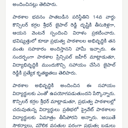
అందించినట్లు తెలిపారు.
పాఠశాల భవనం పాతబడిన పరిస్థితిని 14వ వార్డు
కౌన్సిలర్ కర్రల శ్రీధర్ జైపాల్ రెడ్డి దృష్టికి తీసుకెళ్లగా,
ఆయన వెంటనే స్పందించి విరాళం ప్రకటించారు.
భవిష్యత్తులో కూడా ప్రభుత్వ పాఠశాలల అభివృద్ధికి తన
వంతు సహకారం అందిస్తానని హామీ ఇచ్చారు. ఈ
సందర్భంగా పాఠశాల ప్రిన్సిపల్ జహీర్ మాట్లాడుతూ,
విద్యాభివృద్ధికి ముందుకొచ్చి సహాయం చేసిన జైపాల్
రెడ్డికి ప్రత్యేక కృతజ్ఞతలు తెలిపారు.
పాఠశాల అభివృద్ధికి అందించిన ఈ సహాయం
విద్యార్థులకు ఎంతో ఉపయోగపడుతుందని పేర్కొన్నారు.
కౌన్సిలర్ కర్రల శ్రీధర్ మాట్లాడుతూ, ప్రభుత్వ పాఠశాలల్లో
చదువుతున్న విద్యార్థులు ప్రతిభలో ప్రైవేట్ పాఠశాలల
విద్యార్థులకు ఏమాత్రం తీసిపోరని అన్నారు. అయితే
సౌకర్యాలు, మౌలిక వసతుల పరంగా ప్రభుత్వ బడులు