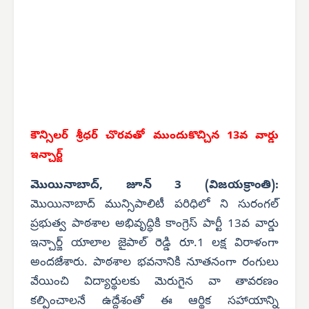
కౌన్సిలర్ శ్రీధర్ చొరవతో
ముందుకొచ్చిన 13వ వార్డు
ఇన్చార్జ్
మొయినాబాద్, జూన్ 3 (విజయక్రాంతి):
మొయినాబాద్ మున్సిపాలిటీ పరిధిలో ని సురంగల్
ప్రభుత్వ పాఠశాల అభివృద్ధికి కాంగ్రెస్ పార్టీ 13వ వార్డు
ఇన్చార్జ్ యాలాల జైపాల్ రెడ్డి రూ.1 లక్ష విరాళంగా
అందజేశారు. పాఠశాల భవనానికి నూతనంగా రంగులు
వేయించి విద్యార్థులకు మెరుగైన వా తావరణం
కల్పించాలనే ఉద్దేశంతో ఈ ఆర్థిక సహాయాన్ని