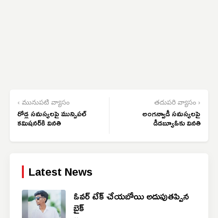
‹ మునుపటి వ్యాసం
తదుపరి వ్యాసం ›
రోడ్ల సమస్యలపై మున్సిపల్
అంగన్వాడీ సమస్యలపై
కమిషనర్‌కి వినతి
డీడబ్యూఓకు వినతి
Latest News
ఓవర్ టేక్ చేయబోయి అదుపుతప్పిన
బైక్