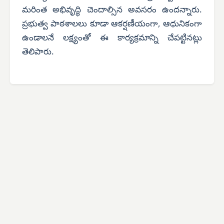
మరింత అభివృద్ధి చెందాల్సిన అవసరం ఉందన్నారు.
ప్రభుత్వ పాఠశాలలు కూడా ఆకర్షణీయంగా, ఆధునికంగా
ఉండాలనే లక్ష్యంతో ఈ కార్యక్రమాన్ని చేపట్టినట్లు
తెలిపారు.