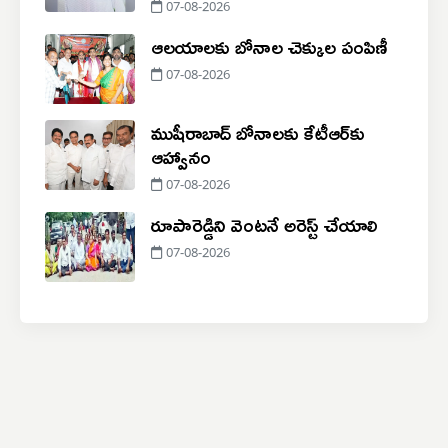
07-08-2026
ఆలయాలకు బోనాల చెక్కుల పంపిణీ
07-08-2026
ముషీరాబాద్ బోనాలకు కేటీఆర్‌కు
ఆహ్వానం
07-08-2026
రూపారెడ్డిని వెంటనే అరెస్ట్ చేయాలి
07-08-2026