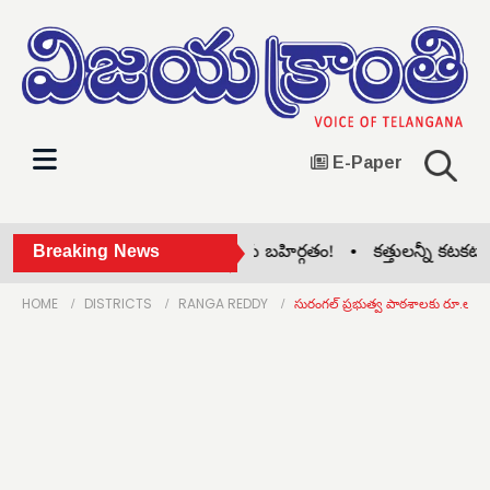
E-Paper
ిరిసిల్ల జిల్లా కాంగ్రెస్‌లో గ్రూప్ పోరు బహిర్గతం! •
Breaking News
కత్తులన్నీ కటకటా.. నె
HOME
DISTRICTS
RANGA REDDY
సురంగల్ ప్రభుత్వ పాఠశాలకు రూ.లక్ష 