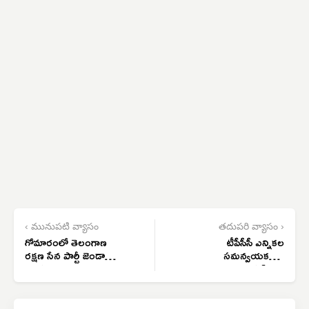
‹ మునుపటి వ్యాసం
తదుపరి వ్యాసం ›
గోమారంలో తెలంగాణ
టీపీసీసీ ఎన్నికల
రక్షణ సేన పార్టీ జెండా
సమన్వయకర్తగా
ఆవిష్కరణ
శశిభూషణ్ కాచె
నియామకం