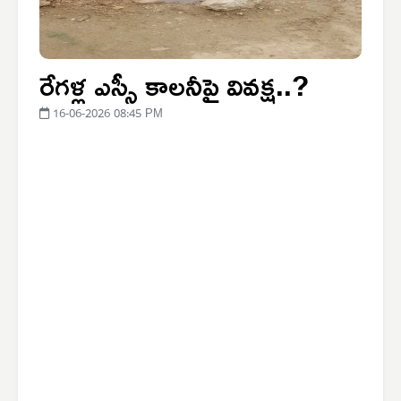
రేగళ్ల ఎస్సీ కాలనీపై వివక్ష..?
16-06-2026 08:45 PM