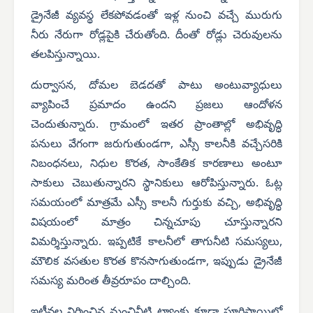
డ్రైనేజీ వ్యవస్థ లేకపోవడంతో ఇళ్ల నుంచి వచ్చే మురుగు
నీరు నేరుగా రోడ్లపైకి చేరుతోంది. దీంతో రోడ్లు చెరువులను
తలపిస్తున్నాయి.
దుర్వాసన, దోమల బెడదతో పాటు అంటువ్యాధులు
వ్యాపించే ప్రమాదం ఉందని ప్రజలు ఆందోళన
చెందుతున్నారు.
గ్రామంలో ఇతర ప్రాంతాల్లో అభివృద్ధి
పనులు వేగంగా జరుగుతుండగా, ఎస్సీ కాలనీకి వచ్చేసరికి
నిబంధనలు, నిధుల కొరత, సాంకేతిక కారణాలు అంటూ
సాకులు చెబుతున్నారని స్థానికులు ఆరోపిస్తున్నారు. ఓట్ల
సమయంలో మాత్రమే ఎస్సీ కాలనీ గుర్తుకు వచ్చి, అభివృద్ధి
విషయంలో మాత్రం చిన్నచూపు చూస్తున్నారని
విమర్శిస్తున్నారు.
ఇప్పటికే కాలనీలో తాగునీటి సమస్యలు,
మౌలిక వసతుల కొరత కొనసాగుతుండగా, ఇప్పుడు డ్రైనేజీ
సమస్య మరింత తీవ్రరూపం దాల్చింది.
ఇటీవల నిర్మించిన మంచినీటి ట్యాంకు కూడా పూర్తిస్థాయిలో