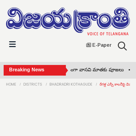
E-Paper
ఆగస్టు 10న జైల్ భరో •
Breaking News
ఘనంగా వాసవి మాతకు పూజలు •
భూగ
HOME
DISTRICTS
BHADRADRI KOTHAGUDE
రేగళ్ల ఎస్సీ కాలనీపై వివక్ష.