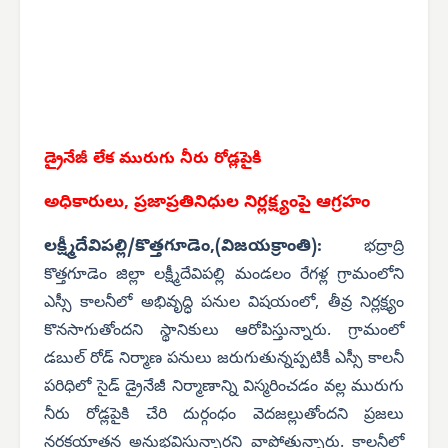
డ్రైనేజీ లేక మురుగు నీరు రోడ్లపైకి
అధికారులు, ప్రజాప్రతినిధుల నిర్లక్ష్యంపై ఆగ్రహం
లక్ష్మీదేవిపల్లి/కొత్తగూడెం,(విజయక్రాంతి):
భద్రాద్రి
కొత్తగూడెం జిల్లా లక్ష్మీదేవిపల్లి మండలం రేగళ్ల గ్రామంలోని
ఎస్సీ కాలనీలో అభివృద్ధి పనుల విషయంలో, తీవ్ర నిర్లక్ష్యం
కొనసాగుతోందని స్థానికులు ఆరోపిస్తున్నారు. గ్రామంలో
డబుల్ రోడ్ నిర్మాణ పనులు జరుగుతున్నప్పటికీ ఎస్సీ కాలనీ
పరిధిలో సైడ్ డ్రైనేజీ నిర్మాణాన్ని విస్మరించడం వల్ల మురుగు
నీరు రోడ్లపైకి చేరి దుర్గంధం వెదజల్లుతోందని ప్రజలు
నరకయాతన అనుభవిస్తున్నారని వాపోతున్నారు.
కాలనీలో