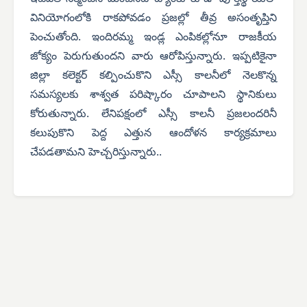
వినియోగంలోకి రాకపోవడం ప్రజల్లో తీవ్ర అసంతృప్తిని
పెంచుతోంది. ఇందిరమ్మ ఇండ్ల ఎంపికల్లోనూ రాజకీయ
జోక్యం పెరుగుతుందని వారు ఆరోపిస్తున్నారు.
ఇప్పటికైనా
జిల్లా కలెక్టర్ కల్పించుకొని ఎస్సీ కాలనీలో నెలకొన్న
సమస్యలకు శాశ్వత పరిష్కారం చూపాలని స్థానికులు
కోరుతున్నారు. లేనిపక్షంలో ఎస్సీ కాలనీ ప్రజలందరినీ
కలుపుకొని పెద్ద ఎత్తున ఆందోళన కార్యక్రమాలు
చేపడతామని హెచ్చరిస్తున్నారు..