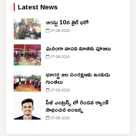
Latest News
ఆగస్టు 10న జైల్ భరో
07-08-2026
ఘనంగా వాసవి మాతకు పూజలు
07-08-2026
భూగర్భ జల సంరక్షణకు ఇంకుడు
గుంతలు
07-08-2026
పీజీ ఎంట్రన్స్ లో రెండవ ర్యాంక్
సాధించిన అంజన్న
07-08-2026