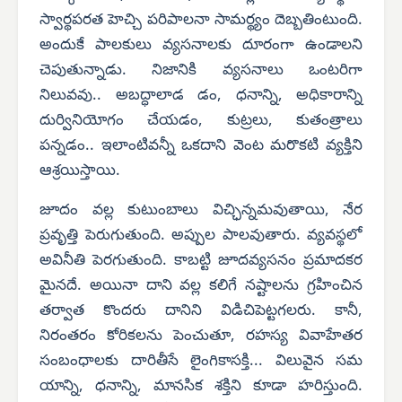
స్వార్థపరత హెచ్చి పరిపాలనా సామర్థ్యం దెబ్బతింటుంది.
అందుకే పాలకులు వ్యసనాలకు దూరంగా ఉండాలని
చెపుతున్నాడు. నిజానికి వ్యసనాలు ఒంటరిగా
నిలువవు.. అబద్ధాలాడ డం, ధనాన్ని, అధికారాన్ని
దుర్వినియోగం చేయడం, కుట్రలు, కుతంత్రాలు
పన్నడం.. ఇలాంటివన్నీ ఒకదాని వెంట మరొకటి వ్యక్తిని
ఆశ్రయిస్తాయి.
జూదం వల్ల కుటుంబాలు విచ్ఛిన్నమవుతాయి, నేర
ప్రవృత్తి పెరుగుతుంది. అప్పుల పాలవుతారు. వ్యవస్థలో
అవినీతి పెరగుతుంది. కాబట్టి జూదవ్యసనం ప్రమాదకర
మైనదే. అయినా దాని వల్ల కలిగే నష్టాలను గ్రహించిన
తర్వాత కొందరు దానిని విడిచిపెట్టగలరు. కానీ,
నిరంతరం కోరికలను పెంచుతూ, రహస్య వివాహేతర
సంబంధాలకు దారితీసే లైంగికాసక్తి... విలువైన సమ
యాన్ని, ధనాన్ని, మానసిక శక్తిని కూడా హరిస్తుంది.