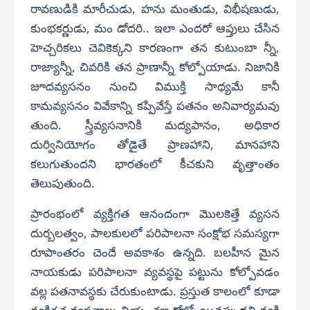
రావణుడికి మారీచుడు, హను మంతుడు, విభీషణుడు,
కుంభకర్ణుడు, మం డోదరి.. ఇలా ఎందరో ఆప్తులు చేసిన
హెచ్చరికలు చెవికెక్కని కారణంగా తన కుటుంబా న్నీ,
రాజ్యాన్నీ, చివరికి తన ప్రాణాన్నీ కోల్పోయాడు. నిజానికి
జూదవ్యసనం నుంచి విముక్తి సాధ్యమే కానీ
కామవ్యసనం వివేకాన్ని కప్పివేస్తే పతనం అనివార్యమవు
తుంది. స్త్రీవ్యసనానికి మద్యపానం, అధికార
దుర్వినియోగం తోడైతే ప్రాణహాని, మానహాని
కలుగుతుందని భారతంలో కీచకుని వృత్తాంతం
తెలుపుతుంది.
ప్రారంభంలో వ్యక్తిగత ఆనందంగా మొలకెత్తే వ్యసన
దుర్బలత్వం, పాలకులలో పరిపాలనా సంక్షోభ సమస్యగా
రూపాంతరం చెందే అవకాశం ఉన్నది. బలహీన మైన
నాయకుడు పరిపాలనా వ్యవస్థపై పట్టును కోల్పోవడం
వల్ల పతనావస్థకు చేరుకుంటాడు. ప్రస్తుత కాలంలో కూడా