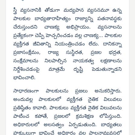
స్త్రీ వ్యసనానికి తోడుగా మద్యపాన వ్యసనమూ ఉన్న
పాలకుల బాధ్యతారాహిత్యం రాజ్యాన్ని పతనావస్థకు
చేరుస్తుందని చాణక్య అభిప్రాయం. వ్యసనాలను
ప్రత్యేకంగా చెప్పి హెచ్చరించడం వల్ల చాణక్య... పాలకుల
వ్యక్తిగత జీవితాన్ని నియంత్రించడం లేదు. దానికన్నా
ప్రజాసంక్షేమం, రాజ్య సుస్థిరత, ప్రజల భద్రత,
సంక్షేమాలను నిలపాల్సిన నాయకత్వ లక్షణాలను
నిర్దేశించడంపై మాత్రమే దృష్టి పెడుతున్నాడని
భావించాలి.
సాధారణంగా పాలకులను ప్రజలు అనుకరిస్తారు.
అందువల్ల పాలకులలో వ్యక్తిగత నైతిక విలువలు
ప్రతిష్ఠితం కావాలి. పాలకులు వ్యక్తిగత నైతిక విలువలను
పాటించ కపోతే, ప్రజలలో క్రమశిక్షణ లోపిస్తుంది.
అధికారులలో అలసత్వం ఏర్పడుతుంది. బాధ్యతలు
హక్కులుగా భావించే అధికారం వల్ల పాలనావ్యవస్థలో