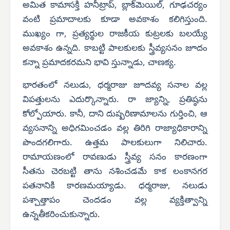
అమిత కామాసక్తి హనీట్రాప్, బ్లాక్‌మెయిల్, గూఢచర్యం
వంటి ప్రమాదాలకు కూడా అవకాశం కలిగిస్తుంది.
ముఖ్యం గా, ప్రత్యర్థుల రాజకీయ కుట్రలకు బలయ్యే
అవకాశం ఉన్నది. కాబట్టి పాలకులకు స్త్రీవ్యసనం జూదం
కన్నా ప్రమాదకరమని భావి స్తున్నాడు, చాణక్య.
భారతంలో నలుడు, ధర్మరాజు జూదవ్య సనాల వల్ల
విపత్తులను ఎదుర్కొన్నారు. రా జ్యాన్ని, ప్రతిష్ఠను
కోల్పోయారు. కానీ, దాని దుష్పరిణామాలను గుర్తించి, ఆ
వ్యసనాన్ని అధిగమించడం వల్ల తిరిగి రాజ్యాధికారాన్ని
పొందగలిగారు. ఉత్తమ పాలకులుగా నిలిచారు.
రామాయణంలో రావణుడు స్త్రీవ్య సనం కారణంగా
సీతను చెరబట్టి తాను నశించడమే కాక లంకానగర
పతనానికి కారణమయ్యాడు. ధర్మరాజు, నలుడు
పశ్చాత్తాపం చెందడం వల్ల వ్యక్తిత్వాన్ని
ఉన్నతీకరించుకున్నారు.