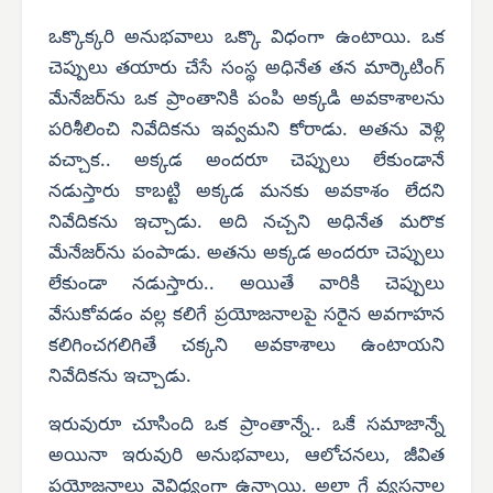
ఒక్కొక్కరి అనుభవాలు ఒక్కొ విధంగా ఉంటాయి. ఒక
చెప్పులు తయారు చేసే సంస్థ అధినేత తన మార్కెటింగ్
మేనేజర్‌ను ఒక ప్రాంతానికి పంపి అక్కడి అవకాశాలను
పరిశీలించి నివేదికను ఇవ్వమని కోరాడు. అతను వెళ్లి
వచ్చాక.. అక్కడ అందరూ చెప్పులు లేకుండానే
నడుస్తారు కాబట్టి అక్కడ మనకు అవకాశం లేదని
నివేదికను ఇచ్చాడు. అది నచ్చని అధినేత మరొక
మేనేజర్‌ను పంపాడు. అతను అక్కడ అందరూ చెప్పులు
లేకుండా నడుస్తారు.. అయితే వారికి చెప్పులు
వేసుకోవడం వల్ల కలిగే ప్రయోజనాలపై సరైన అవగాహన
కలిగించగలిగితే చక్కని అవకాశాలు ఉంటాయని
నివేదికను ఇచ్చాడు.
ఇరువురూ చూసింది ఒక ప్రాంతాన్నే.. ఒకే సమాజాన్నే
అయినా ఇరువురి అనుభవాలు, ఆలోచనలు, జీవిత
ప్రయోజనాలు వైవిధ్యంగా ఉన్నాయి. అలా గే వ్యసనాల