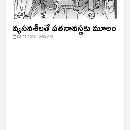
వ్యసనశీలతే పతనావస్థకు మూలం
08-07-2026 12:00 AM