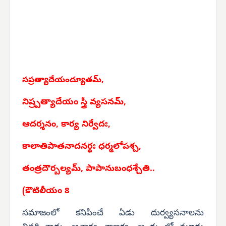
సప్రత్యాదేయంద్యూతమ్,
నిష్ర్పత్యాదేయం స్త్రీ వ్యసనమ్,
ఆదర్శనం, కార్య నిర్వేదః,
కాలాతిపాతనాదనర్థః ధర్మలోపశ్చ,
తంత్రదౌర్బల్యమ్, పాపానుబంధశ్చేతి..
(కౌటిలీయం 8
సమాజంలో కనిపించే ఏడు దుర్వ్యసనాలను