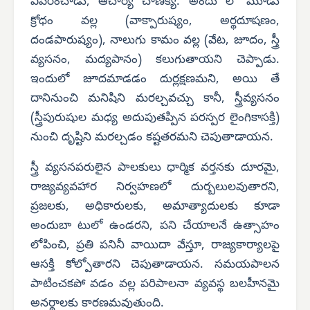
వివరించాడు, ఆచార్య చాణక్య. అందు లో మూడు
క్రోధం వల్ల (వాక్పారుష్యం, అర్థదూషణం,
దండపారుష్యం), నాలుగు కామం వల్ల (వేట, జూదం, స్త్రీ
వ్యసనం, మద్యపానం) కలుగుతాయని చెప్పాడు.
ఇందులో జూదమాడడం దుర్లక్షణమని, అయి తే
దానినుంచి మనిషిని మరల్చవచ్చు కానీ, స్త్రీవ్యసనం
(స్త్రీపురుషుల మధ్య అదుపుతప్పిన పరస్పర లైంగికాసక్తి)
నుంచి దృష్టిని మరల్చడం కష్టతరమని చెపుతాడాయన.
స్త్రీ వ్యసనపరులైన పాలకులు ధార్మిక వర్తనకు దూరమై,
రాజ్యవ్యవహార నిర్వహణలో దుర్బలులవుతారని,
ప్రజలకు, అధికారులకు, అమాత్యాదులకు కూడా
అందుబా టులో ఉండరని, పని చేయాలనే ఉత్సాహం
లోపించి, ప్రతి పనినీ వాయిదా వేస్తూ, రాజ్యకార్యాలపై
ఆసక్తి కోల్పోతారని చెపుతాడాయన. సమయపాలన
పాటించకపో వడం వల్ల పరిపాలనా వ్యవస్థ బలహీనమై
అనర్థాలకు కారణమవుతుంది.