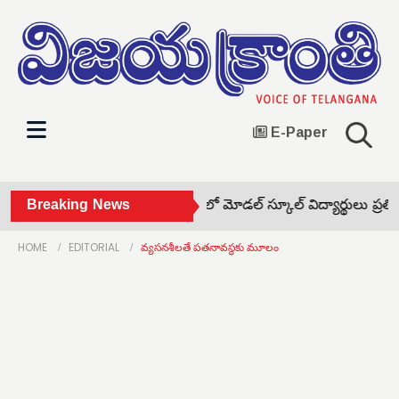
E-Paper
ట్రాక్టర్లు పట్టివేత •
Breaking News
యోగలో మోడల్ స్కూల్ విద్యార్థులు ప్రతిభ •
ఆస
HOME
EDITORIAL
వ్యసనశీలతే పతనావస్థకు మూలం