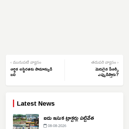
‹ మునుపటి వ్యాసం
తదుపరి వ్యాసం ›
ఆర్థిక అస్థిరతకు సామాన్యుడి
మెరుగైన పీఆర్సీ
బలి
ఎప్పుడిస్తారు?
Latest News
ఐదు ఇసుక ట్రాక్టర్లు పట్టివేత
08-08-2026