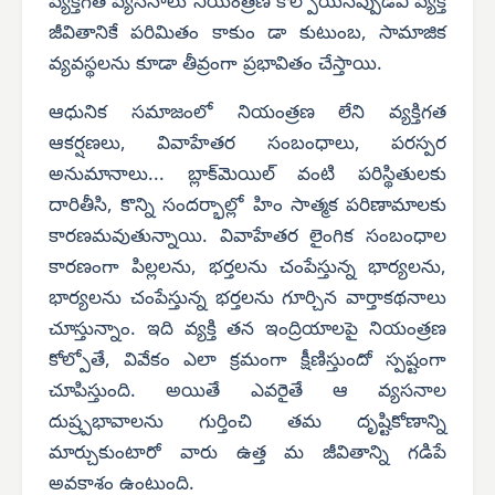
వ్యక్తిగత వ్యసనాలు నియంత్రణ కోల్పోయినప్పుడవి వ్యక్తి
జీవితానికే పరిమితం కాకుం డా కుటుంబ, సామాజిక
వ్యవస్థలను కూడా తీవ్రంగా ప్రభావితం చేస్తాయి.
ఆధునిక సమాజంలో నియంత్రణ లేని వ్యక్తిగత
ఆకర్షణలు, వివాహేతర సంబంధాలు, పరస్పర
అనుమానాలు... బ్లాక్‌మెయిల్ వంటి పరిస్థితులకు
దారితీసి, కొన్ని సందర్భాల్లో హిం సాత్మక పరిణామాలకు
కారణమవుతున్నాయి. వివాహేతర లైంగిక సంబంధాల
కారణంగా పిల్లలను, భర్తలను చంపేస్తున్న భార్యలను,
భార్యలను చంపేస్తున్న భర్తలను గూర్చిన వార్తాకథనాలు
చూస్తున్నాం. ఇది వ్యక్తి తన ఇంద్రియాలపై నియంత్రణ
కోల్పోతే, వివేకం ఎలా క్రమంగా క్షీణిస్తుందో స్పష్టంగా
చూపిస్తుంది. అయితే ఎవరైతే ఆ వ్యసనాల
దుష్ర్పభావాలను గుర్తించి తమ దృష్టికోణాన్ని
మార్చుకుంటారో వారు ఉత్త మ జీవితాన్ని గడిపే
అవకాశం ఉంటుంది.