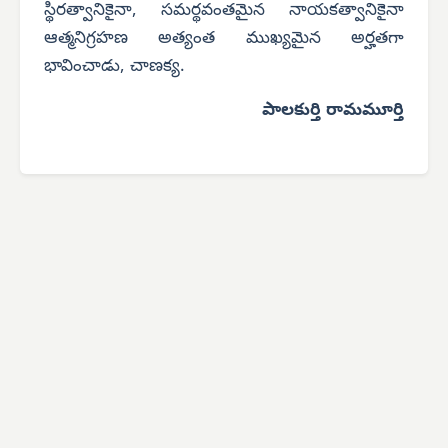
స్థిరత్వానికైనా, సమర్థవంతమైన నాయకత్వానికైనా
ఆత్మనిగ్రహణ అత్యంత ముఖ్యమైన అర్హతగా
భావించాడు, చాణక్య.
పాలకుర్తి రామమూర్తి