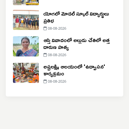
యోగలో మోడల్ స్కూల్ విద్యార్థులు
ప్రతిభ
08-08-2026
ఆస్తి వివాదంలో అల్లుడు చేతిలో అత్త
దారుణ హత్య
08-08-2026
అష్టలక్ష్మి ఆలయంలో 'ఉద్వాసన'
కార్యక్రమం
08-08-2026