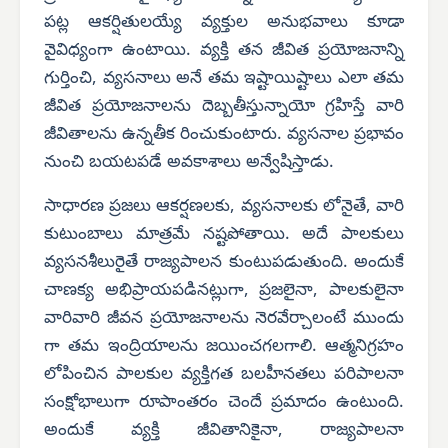
పట్ల ఆకర్షితులయ్యే వ్యక్తుల అనుభవాలు కూడా
వైవిధ్యంగా ఉంటాయి. వ్యక్తి తన జీవిత ప్రయోజనాన్ని
గుర్తించి, వ్యసనాలు అనే తమ ఇష్టాయిష్టాలు ఎలా తమ
జీవిత ప్రయోజనాలను దెబ్బతీస్తున్నాయో గ్రహిస్తే వారి
జీవితాలను ఉన్నతీక రించుకుంటారు. వ్యసనాల ప్రభావం
నుంచి బయటపడే అవకాశాలు అన్వేషిస్తాడు.
సాధారణ ప్రజలు ఆకర్షణలకు, వ్యసనాలకు లోనైతే, వారి
కుటుంబాలు మాత్రమే నష్టపోతాయి. అదే పాలకులు
వ్యసనశీలురైతే రాజ్యపాలన కుంటుపడుతుంది. అందుకే
చాణక్య అభిప్రాయపడినట్లుగా, ప్రజలైనా, పాలకులైనా
వారివారి జీవన ప్రయోజనాలను నెరవేర్చాలంటే ముందు
గా తమ ఇంద్రియాలను జయించగలగాలి. ఆత్మనిగ్రహం
లోపించిన పాలకుల వ్యక్తిగత బలహీనతలు పరిపాలనా
సంక్షోభాలుగా రూపాంతరం చెందే ప్రమాదం ఉంటుంది.
అందుకే వ్యక్తి జీవితానికైనా, రాజ్యపాలనా