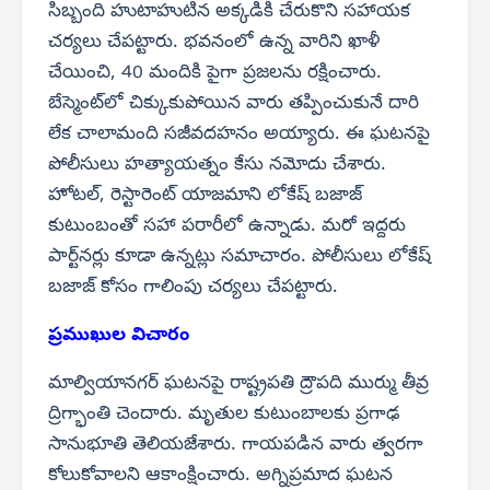
సిబ్బంది హుటాహుటిన అక్కడికి చేరుకొని సహాయక
చర్యలు చేపట్టారు. భవనంలో ఉన్న వారిని ఖాళీ
చేయించి, 40 మందికి పైగా ప్రజలను రక్షించారు.
బేస్మెంట్‌లో చిక్కుకుపోయిన వారు తప్పించుకునే దారి
లేక చాలామంది సజీవదహనం అయ్యారు. ఈ ఘటనపై
పోలీసులు హత్యాయత్నం కేసు నమోదు చేశారు.
హోటల్, రెస్టారెంట్ యాజమాని లోకేష్ బజాజ్
కుటుంబంతో సహా పరారీలో ఉన్నాడు. మరో ఇద్దరు
పార్ట్‌నర్లు కూడా ఉన్నట్లు సమాచారం. పోలీసులు లోకేష్
బజాజ్ కోసం గాలింపు చర్యలు చేపట్టారు.
ప్రముఖుల విచారం
మాల్వియానగర్ ఘటనపై రాష్ట్రపతి ద్రౌపది ముర్ము తీవ్ర
ద్రిగ్భాంతి చెందారు. మృతుల కుటుంబాలకు ప్రగాఢ
సానుభూతి తెలియజేశారు. గాయపడిన వారు త్వరగా
కోలుకోవాలని ఆకాంక్షించారు. అగ్నిప్రమాద ఘటన