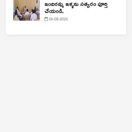
ఇందిరమ్మ ఇళ్ళను సత్వరం పూర్తి
చేయండి.
06-08-2026