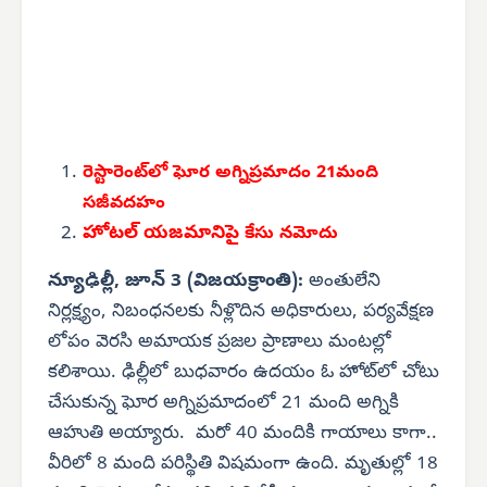
రెస్టారెంట్‌లో
ఘోర అగ్నిప్రమాదం
21మంది
సజీవదహం
హోటల్ యజమానిపై
కేసు నమోదు
న్యూఢిల్లీ, జూన్ 3 (విజయక్రాంతి):
అంతులేని
నిర్లక్ష్యం, నిబంధనలకు నీళ్లొదిన అధికారులు, పర్యవేక్షణ
లోపం వెరసి అమాయక ప్రజల ప్రాణాలు మంటల్లో
కలిశాయి. ఢిల్లీలో బుధవారం ఉదయం ఓ హోట్‌లో చోటు
చేసుకున్న ఘోర అగ్నిప్రమాదంలో 21 మంది అగ్నికి
ఆహుతి అయ్యారు. మరో 40 మందికి గాయాలు కాగా..
వీరిలో 8 మంది పరిస్థితి విషమంగా ఉంది. మృతుల్లో 18