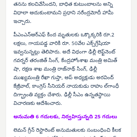
తనను కలచివేసిందని, బాధిత కుటుంబాలను అన్ని
విధాలా ఆదుకుంటామని ప్రధాని నరేంద్రమోదీ హామీ
ఇచ్చారు.
పీఎంఎన్‌ఆర్‌ఎఫ్ కింద మృతులకు ఒక్కొక్కరికి రూ.2
లక్షలు, గాయపడ్డ వారికి రూ. 50వేల ఎక్స్‌గ్రేషియా
ఇవ్వనున్నట్లు తెలిపారు. అదే విధంగా ఢిల్లీ లెఫ్ట్‌నెంట్
గవర్నర్ తరంజిత్ సింగ్, కేంద్రహోంశాఖ మంత్రి అమిత్
షా, రక్షణ శాఖ మంత్రి రాజ్‌నాథ్ సింగ్, ఢిల్లీ
ముఖ్యమంత్రి రేఖా గుప్తా, ఆప్ అధ్యక్షుడు అరవింద్
కేజ్రీవాల్, కాంగ్రెస్ సీనియర్ నాయకుడు రాహు ల్‌గాంధీ
దిగ్భ్రాంతి వ్యక్తం చేశారు. ఢిల్లీ సీఎం ఉన్నతస్థాయి
విచారణకు ఆదేశించారు.
అనుమతి 6 గదులకు, నిర్వహిస్తున్నది 25 గదులు
లెమన్ గ్రీన్ రెస్టారెంట్ అనుమతులకు సంబంధించి కీలక