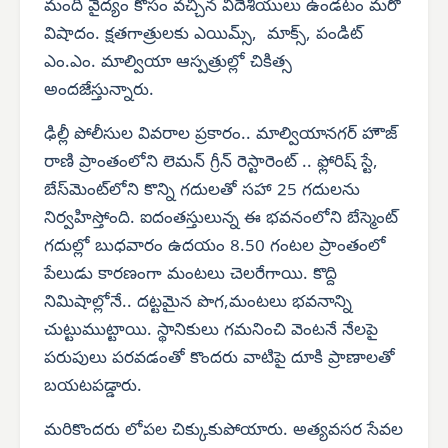
మంది వైద్యం కోసం వచ్చిన విదేశీయులు ఉండటం మరో
విషాదం. క్షతగాత్రులకు ఎయిమ్స్, మాక్స్, పండిట్
ఎం.ఎం. మాల్వియా ఆస్పత్రుల్లో చికిత్స
అందజేస్తున్నారు.
ఢిల్లీ పోలీసుల వివరాల ప్రకారం.. మాల్వియానగర్ హౌజ్
రాణి ప్రాంతంలోని లెమన్ గ్రీన్ రెస్టారెంట్ .. ఫ్లోరిష్ స్టే,
బేస్‌మెంట్‌లోని కొన్ని గదులతో సహా 25 గదులను
నిర్వహిస్తోంది. ఐదంతస్తులున్న ఈ భవనంలోని బేస్మెంట్
గదుల్లో బుధవారం ఉదయం 8.50 గంటల ప్రాంతంలో
పేలుడు కారణంగా మంటలు చెలరేగాయి. కొద్ది
నిమిషాల్లోనే.. దట్టమైన పొగ,మంటలు భవనాన్ని
చుట్టుముట్టాయి. స్థానికులు గమనించి వెంటనే నేలపై
పరుపులు పరవడంతో కొందరు వాటిపై దూకి ప్రాణాలతో
బయటపడ్డారు.
మరికొందరు లోపల చిక్కుకుపోయారు. అత్యవసర సేవల