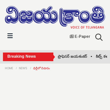
E-Paper
ంగాణ రాష్ట్ర సాధన సిద్ధాంతకర్త ప్రొఫెసర్ జయశంకర్ •
Breaking News
కిట్స్ కళాశాలల
HOME
NEWS
ఢిల్లీలో విషాదం