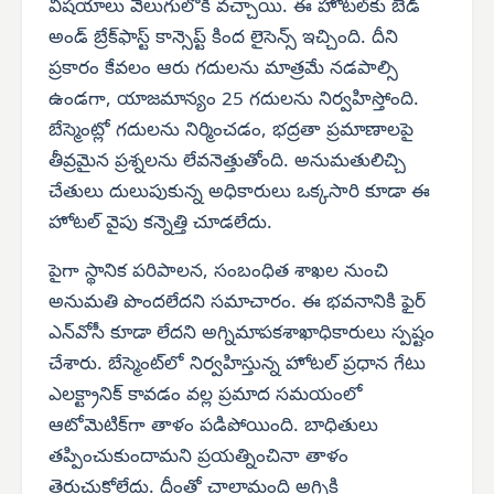
విషయాలు వెలుగులోకి వచ్చాయి. ఈ హోటల్‌కు బెడ్
అండ్ బ్రేక్‌ఫాస్ట్ కాన్సెప్ట్ కింద లైసెన్స్ ఇచ్చింది. దీని
ప్రకారం కేవలం ఆరు గదులను మాత్రమే నడపాల్సి
ఉండగా, యాజమాన్యం 25 గదులను నిర్వహిస్తోంది.
బేస్మెంట్లో గదులను నిర్మించడం, భద్రతా ప్రమాణాలపై
తీవ్రమైన ప్రశ్నలను లేవనెత్తుతోంది. అనుమతులిచ్చి
చేతులు దులుపుకున్న అధికారులు ఒక్కసారి కూడా ఈ
హోటల్ వైపు కన్నెత్తి చూడలేదు.
పైగా స్థానిక పరిపాలన, సంబంధిత శాఖల నుంచి
అనుమతి పొందలేదని సమాచారం. ఈ భవనానికి ఫైర్
ఎన్‌వోసీ కూడా లేదని అగ్నిమాపకశాఖాధికారులు స్పష్టం
చేశారు. బేస్మెంట్‌లో నిర్వహిస్తున్న హోటల్ ప్రధాన గేటు
ఎలక్ట్రానిక్ కావడం వల్ల ప్రమాద సమయంలో
ఆటోమెటిక్‌గా తాళం పడిపోయింది. బాధితులు
తప్పించుకుందామని ప్రయత్నించినా తాళం
తెరుచుకోలేదు. దీంతో చాలామంది అగ్నికి