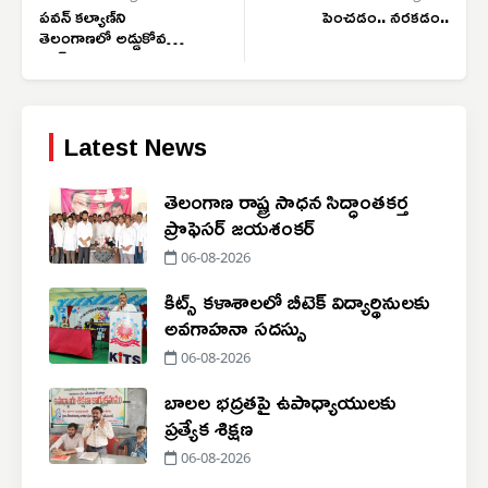
పవన్‌ కల్యాణ్‌ని
పెంచడం.. నరకడం..
తెలంగాణలో అడ్డుకోవడం
కరెక్ట్ కాదు
Latest News
తెలంగాణ రాష్ట్ర సాధన సిద్ధాంతకర్త
ప్రొఫెసర్ జయశంకర్
06-08-2026
కిట్స్ కళాశాలలో బీటెక్ విద్యార్థినులకు
అవగాహనా సదస్సు
06-08-2026
బాలల భద్రతపై ఉపాధ్యాయులకు
ప్రత్యేక శిక్షణ
06-08-2026