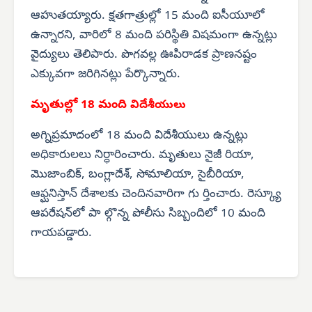
ఆహుతయ్యారు. క్షతగాత్రుల్లో 15 మంది ఐసీయూలో
ఉన్నారని, వారిలో 8 మంది పరిస్థితి విషమంగా ఉన్నట్లు
వైద్యులు తెలిపారు. పొగవల్ల ఊపిరాడక ప్రాణనష్టం
ఎక్కువగా జరిగినట్లు పేర్కొన్నారు.
మృతుల్లో 18 మంది
విదేశీయులు
అగ్నిప్రమాదంలో 18 మంది విదేశీయులు ఉన్నట్లు
అధికారులలు నిర్ధారించారు. మృతులు నైజీ రియా,
మొజాంబిక్, బంగ్లాదేశ్, సోమాలియా, సైబీరియా,
ఆఫ్ఘనిస్తాన్ దేశాలకు చెందినవారిగా గు ర్తించారు. రెస్క్యూ
ఆపరేషన్‌లో పా ల్గొన్న పోలీసు సిబ్బందిలో 10 మంది
గాయపడ్డారు.