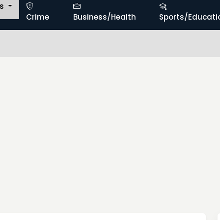
ts
Crime
Business/Health
Sports/Educati
బ