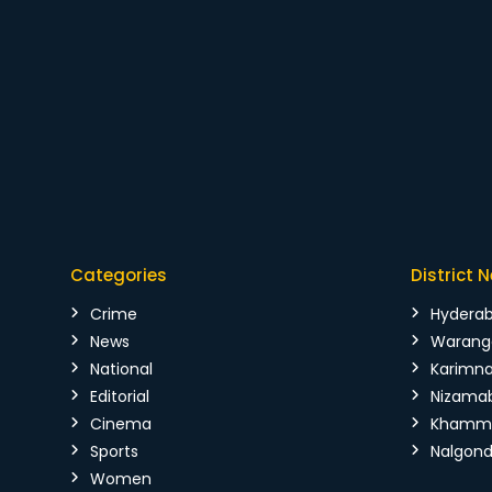
Categories
District 
Crime
Hydera
News
Warang
National
Karimn
Editorial
Nizama
Cinema
Kham
Sports
Nalgon
Women