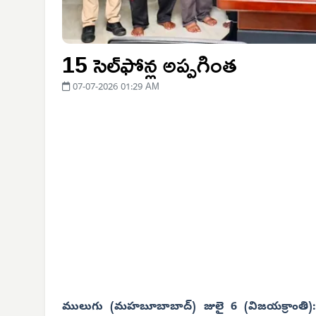
15 సెల్‌ఫోన్ల అప్పగింత
07-07-2026 01:29 AM
ములుగు (మహబూబాబాద్) జులై 6 (విజయక్రాంతి