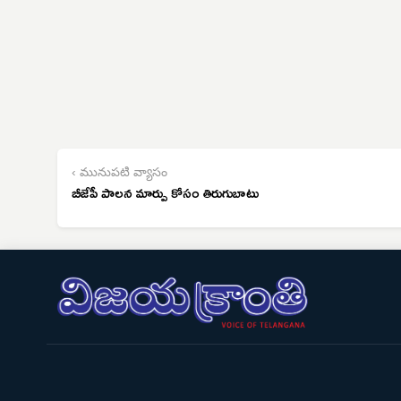
‹ మునుపటి వ్యాసం
బీజేపీ పాలన మార్పు కోసం తిరుగుబాటు