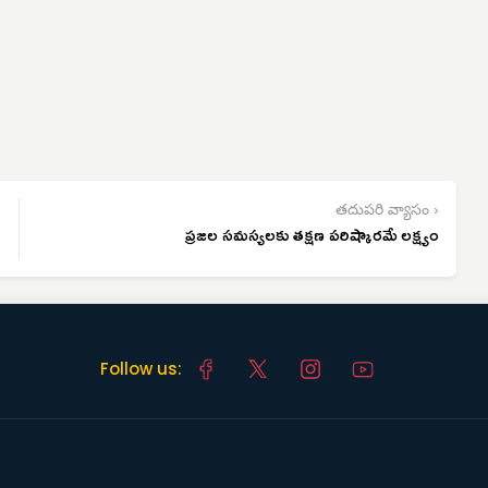
తదుపరి వ్యాసం ›
ప్రజల సమస్యలకు తక్షణ పరిష్కారమే లక్ష్యం
Follow us: