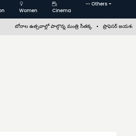
Others
on
Women
Cinema
ోనాల ఉత్సవాల్లో పాల్గొన్న మంత్రి సీతక్క •
ప్రొఫెసర్ జయశంకర్ ఆశయా