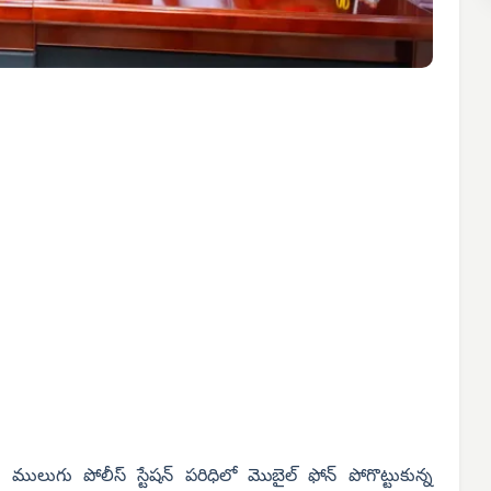
):
ములుగు పోలీస్ స్టేషన్ పరిధిలో మొబైల్ ఫోన్ పోగొట్టుకున్న