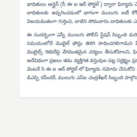
భాధితులు ఆన్లైన్ (సీ ఈ ఐ ఆర్ పోర్టల్ ) ద్వారా ఫిర్యాదు 
బాధితులకు అప్పగించడంలో భాగంగా ములుగు ఐటీ కోర్
విజయవంతంగా గుర్తించి, వాటిని సోమవారం బాధితులకు ఎస్
ఈ సందర్భంగా ఎస్పీ ములుగు పోలీస్ స్టేషన్ సిబ్బంది మర
సమయంలోనే మొబైల్ ఫోన్లు తిరిగి సాధించగలిగామని పేర్కొన్
మొబైల్స్ రికవరీపై వేగవంతమైన చర్యలు తీసుకోవాలని, ఫి
అదేవిధంగా ప్రజలు తమ వ్యక్తిగత వస్తువుల పట్ల నిర్లక్ష్యం 
వెంటనే సి ఈ ఐ ఆర్ పోర్టల్ లో ఫిర్యాదు నమోదు చేసుకో
డిఎస్పి రవీందర్, ములుగు ఎస్‌ఐ చంద్రశేఖర్ సిబ్బంది పాల్గొన