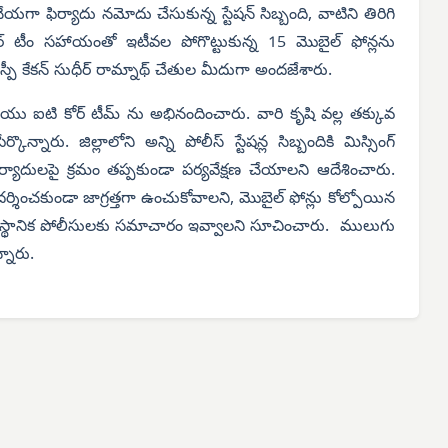
చేయగా ఫిర్యాదు నమోదు చేసుకున్న స్టేషన్ సిబ్బంది, వాటిని తిరిగి
 టీం సహాయంతో ఇటీవల పోగొట్టుకున్న 15 మొబైల్ ఫోన్లను
పీ కేకన్ సుధీర్ రామ్నాథ్ చేతుల మీదుగా అందజేశారు.
ియు ఐటి కోర్ టీమ్ ను అభినందించారు. వారి కృషి వల్ల తక్కువ
నారు. జిల్లాలోని అన్ని పోలీస్ స్టేషన్ల సిబ్బందికి మిస్సింగ్
ర్యాదులపై క్రమం తప్పకుండా పర్యవేక్షణ చేయాలని ఆదేశించారు.
ప్రదర్శించకుండా జాగ్రత్తగా ఉంచుకోవాలని, మొబైల్ ఫోన్లు కోల్పోయిన
ని స్థానిక పోలీసులకు సమాచారం ఇవ్వాలని సూచించారు. ములుగు
్నారు.