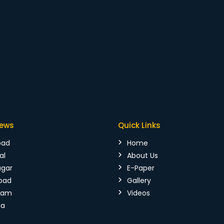
News
Quick Links
bad
Home
al
About Us
agar
E-Paper
bad
Gallery
mam
Videos
da