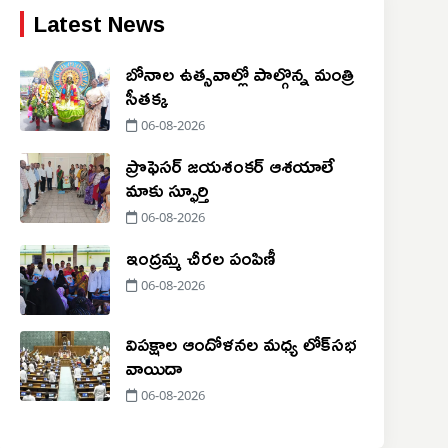
Latest News
బోనాల ఉత్సవాల్లో పాల్గొన్న మంత్రి
సీతక్క
06-08-2026
ప్రొఫెసర్ జయశంకర్ ఆశయాలే
మాకు స్ఫూర్తి
06-08-2026
ఇంద్రమ్మ చీరల పంపిణీ
06-08-2026
విపక్షాల ఆందోళనల మధ్య లోక్‌సభ
వాయిదా
06-08-2026