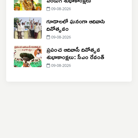
09-08-2026
గూడాలలో ఘనంగా ఆదివాసి
దినోత్సవం
09-08-2026
ప్రపంచ ఆదివాసీ దినోత్సవ
శుభాకాంక్షలు: సీఎం రేవంత్
09-08-2026