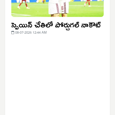
స్పెయిన్ చేతిలో పోర్చుగల్ నాకౌట్
08-07-2026 12:44 AM