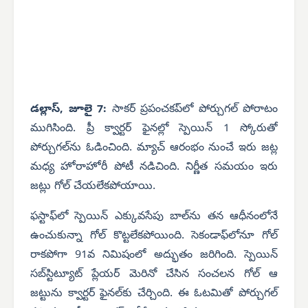
డల్లాస్, జూలై 7:
సాకర్ ప్రపంచకప్‌లో పోర్చుగల్ పోరాటం
ముగిసింది. ప్రీ క్వార్టర్ ఫైనల్లో స్పెయిన్ 1 స్కోరుతో
పోర్చుగల్‌ను ఓడించింది. మ్యాచ్ ఆరంభం నుంచే ఇరు జట్ల
మధ్య హోరాహోరీ పోటీ నడిచింది. నిర్ణీత సమయం ఇరు
జట్లు గోల్ చేయలేకపోయాయి.
ఫస్టాఫ్‌లో స్పెయిన్ ఎక్కువసేపు బాల్‌ను తన ఆధీనంలోనే
ఉంచుకున్నా గోల్ కొట్టలేకపోయింది. సెకండాఫ్‌లోనూ గోల్
రాకపోగా 91వ నిమిషంలో అద్భుతం జరిగింది. స్పెయిన్
సబ్‌స్టిట్యూట్ ప్లేయర్ మెరినో చేసిన సంచలన గోల్ ఆ
జట్టును క్వార్టర్ ఫైనల్‌కు చేర్చింది. ఈ ఓటమితో పోర్చుగల్