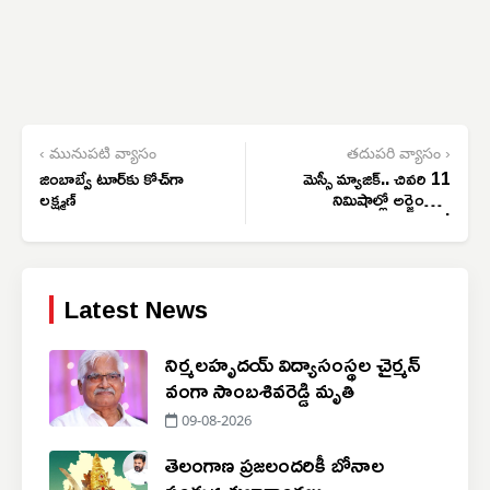
‹ మునుపటి వ్యాసం
తదుపరి వ్యాసం ›
జింబాబ్వే టూర్‌కు కోచ్‌గా
మెస్సీ మ్యాజిక్.. చివరి 11
లక్ష్మణ్
నిమిషాల్లో అర్జెంటీనా
అద్భుతం!
Latest News
నిర్మలహృదయ్ విద్యాసంస్థల చైర్మన్
వంగా సాంబశివరెడ్డి మృతి
09-08-2026
తెలంగాణ ప్రజలందరికీ బోనాల
పండుగ శుభాకాంక్షలు