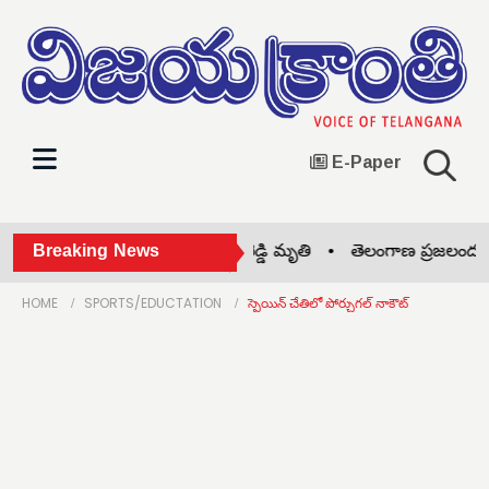
E-Paper
యాసంస్థల చైర్మన్ వంగా సాంబశివరెడ్డి మృతి •
Breaking News
తెలంగాణ ప్రజలందరికీ 
HOME
SPORTS/EDUCTATION
స్పెయిన్ చేతిలో పోర్చుగల్ నాకౌట్