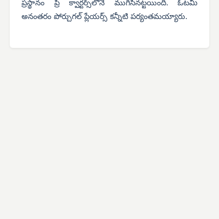
ప్రస్థానం ప్రీ క్వార్టర్స్‌లోనే ముగిసినట్టయింది. ఓటమి
అనంతరం పోర్చుగల్ ప్లేయర్స్ కన్నీటి పర్యంతమయ్యారు.