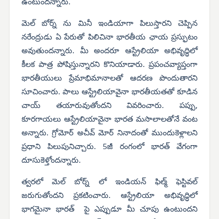
ఉంటుందన్నారు.
మెల్ బోర్న్ ను మినీ ఇండియాగా పిలుస్తారని చెప్పిన
నరేంద్రుడు ఏ పేరుతో పిలిచినా భారతీయ ఛాయ ప్రస్ఫుటం
అవుతుందన్నారు. మీ అందరూ ఆస్ట్రేలియా అభివృద్ధిలో
కీలక పాత్ర పోషిస్తున్నారని కొనియాడారు. ప్రపంచవ్యాప్తంగా
భారతీయులు ప్రేమాభిమానాలతో ఆదరణ పొందుతారని
సూచించారు. పాలు ఆస్ట్రేలియావైనా భారతీయతతో కూడిన
చాయ్ తయారువుతోందని వివరించారు. పప్పు,
కూరగాయలు ఆస్ట్రేలియావైనా భారత మసాలాలతోనే వంట
అన్నారు. గ్రోమోర్ అచీవ్ మోర్ నినాదంతో ముందుకెళ్లాలని
ప్రధాని పిలుపునిచ్చారు. 5జీ రంగంలో భారత్ వేగంగా
దూసుకెళ్తోందన్నారు.
త్వరలో మెల్ బోర్న్ లో ఇండియన్ ఫిల్మ్ ఫెస్టివల్
జరుగుతోందని ప్రకటించారు. ఆస్ట్రేలియా అభివృద్ధిలో
భాగమైనా భారత్ పై ఎప్పుడూ మీ చూపు ఉంటుందని