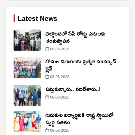
Latest News
వెల్గొండలో సీసీ రోడ్డు పనులకు
శంకుస్థాపన
08-08-2026
దోమల నివారణకు ప్రత్యేక మాన్సూన్
డ్రైవ్
08-08-2026
పట్టుకున్నారు.. వదిలేశారు..!
08-08-2026
గురుకుల విద్యార్థినికి రాష్ట్ర స్థాయిలో
స్వర్ణ పతకం
08-08-2026