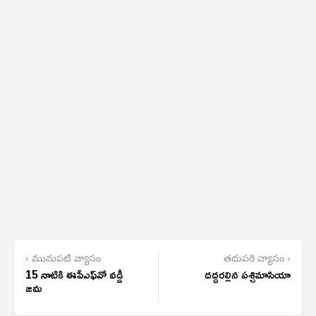
‹ మునుపటి వ్యాసం
తదుపరి వ్యాసం ›
15 నాటికి ఈపీఎఫ్‌వో వడ్డీ
దద్దరల్లిన పశ్చిమాసియా
జమ