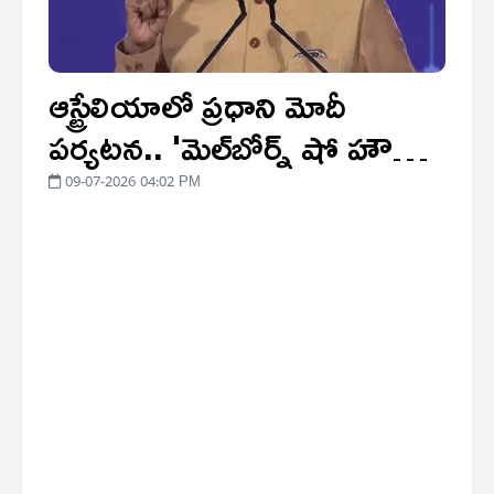
ఆస్ట్రేలియాలో ప్రధాని మోదీ
పర్యటన.. 'మెల్‌బోర్న్ షో హౌస్
ఫుల్.. బ్లాక్ బస్టర్'
09-07-2026 04:02 PM