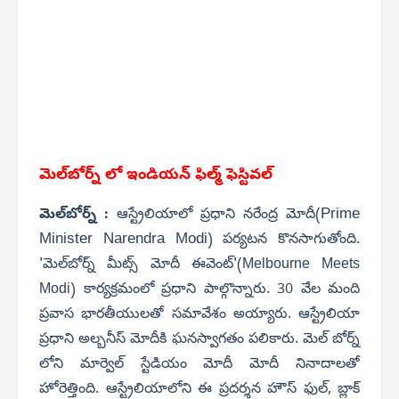
మెల్‌బోర్న్ లో ఇండియన్ ఫిల్మ్ ఫెస్టివల్
Prime
మెల్‌బోర్న్
:
ఆస్ట్రేలియాలో ప్రధాని నరేంద్ర మోదీ(
Minister Narendra Modi
) పర్యటన కొనసాగుతోంది.
'
మెల్‌బోర్న్
మీట్స్ మోదీ ఈవెంట్'(
Melbourne Meets
Modi
) కార్యక్రమంలో ప్రధాని పాల్గొన్నారు. 30 వేల మంది
ప్రవాస భారతీయులతో సమావేశం అయ్యారు. ఆస్ట్రేలియా
ప్రధాని అల్బనీస్ మోదీకి ఘనస్వాగతం పలికారు. మెల్ బోర్న్
లోని మార్వెల్ స్టేడియం మోదీ మోదీ నినాదాలతో
హోరెత్తింది. ఆస్ట్రేలియాలోని ఈ ప్రదర్శన హౌస్ ఫుల్, బ్లాక్