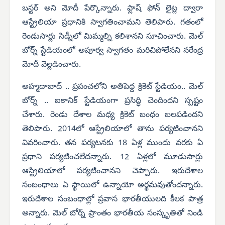
బస్టర్ అని మోదీ పేర్కొన్నారు. ఫ్లాష్ ఫోన్ లైట్ల ద్వారా
ఆస్ట్రేలియా ప్రధానికి స్వాగతించామని తెలిపారు. గతంలో
రెండుసార్లు సిడ్నీలో మిమ్మల్ని కలిశానని సూచించారు. మెల్
బోర్న్ స్టేడియంలో అపూర్వ స్వాగతం మరిచిపోలేనని నరేంద్ర
మోదీ వెల్లడించారు.
అహ్మదాబాద్ .. ప్రపంచలోని అతిపెద్ద క్రికెట్ స్టేడియం.. మెల్
బోర్న్ .. ఐకానిక్ స్టేడియంగా ప్రసిద్ధి చెందిందని స్పష్టం
చేశారు. రెండు దేశాల మధ్య క్రికెట్ బంధం బలపడిందని
తెలిపారు. 2014లో ఆస్ట్రేలియాలో తాను పర్యటించానని
వివరించారు. తన పర్యటనకు 18 ఏళ్ల ముందు వరకు ఏ
ప్రధాని పర్యటించలేదన్నారు. 12 ఏళ్లలో మూడుసార్లు
ఆస్ట్రేలియాలో పర్యటించానని చెప్పారు. ఇరుదేశాల
సంబంధాలు ఏ స్థాయిలో ఉన్నాయో అర్థమవుతోందన్నారు.
ఇరుదేశాల సంబంధాల్లో ప్రవాస భారతీయులది కీలక పాత్ర
అన్నారు. మెల్ బోర్న్ ప్రాంతం భారతీయ సంస్కృతితో నిండి