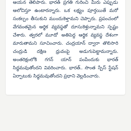
ఆయన తెలిపారు. భారత్ ప్రగతి గురించి మీరు ఎప్పుడు
ఆలోచిస్తూ ఉంటారన్నారు. ఒక లక్ష్యం పూర్తయితే మరో
సంకల్పం తీసుకుని ముందుకెళ్తామని చెప్పారు. ప్రపంచంలో
వేగవంతమైన ఆర్థిక వ్యవస్థతో దూసుకెళ్తున్నామని స్పష్టం
చేశారు. త్వరలో మూడో అతిపెద్ద ఆర్థిక వ్యవస్థ దేశంగా
మారుతామని సూచించారు. చంద్రయాన్ ద్వారా తొలిసారి
చంద్రుడి దక్షిణ ధ్రువంపై అడుగుపెట్టామన్నారు.
అంతరిక్షంలోకి గగన్ యాన్ పంపేందుకు భారత్
సిద్ధమవుతోందని వివరించారు. భారత్.. సొంత స్పేస్ స్టేషన్
ఏర్పాటుకు సిద్ధమవుతోందని ప్రధాని వెల్లడించారు.