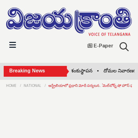
E-Paper
వెల్గొండలో సీసీ రోడ్డు పనులకు శంకుస్థాపన •
Breaking News
దోమల నివారణకు ప్రత్య
HOME
NATIONAL
ఆస్ట్రేలియాలో ప్రధాని మోదీ పర్యటన.. 'మెల్‌బోర్న్ షో హౌస్ ఫుల్.. బ