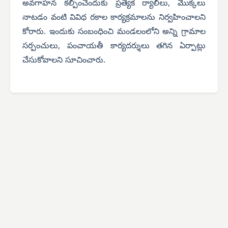
అవగాహన కల్పించేందుకు ప్రత్యేక ర్యాలీలు, మొక్కలు
నాటడం వంటి వివిధ రకాల కార్యక్రమాలను నిర్వహించాలని
కోరారు. ఇందుకు సంబంధించి మండలంలోని అన్ని గ్రామాల
సర్పంచులు, పంచాయతీ కార్యదర్శులు తగిన ఏర్పాట్లు
చేసుకోవాలని సూచించారు.