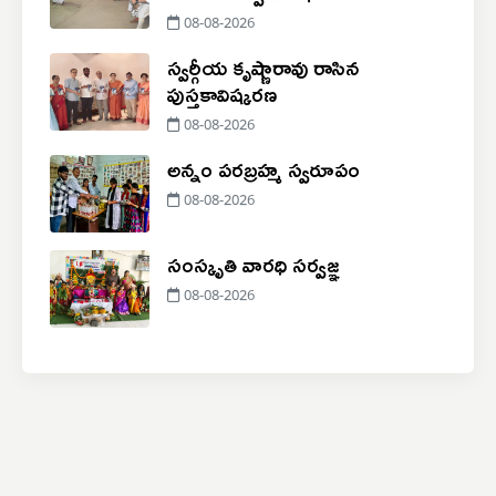
08-08-2026
స్వర్గీయ కృష్ణారావు రాసిన
పుస్తకావిష్కరణ
08-08-2026
అన్నం పరబ్రహ్మ స్వరూపం
08-08-2026
సంస్కృతి వారధి సర్వజ్ఞ
08-08-2026