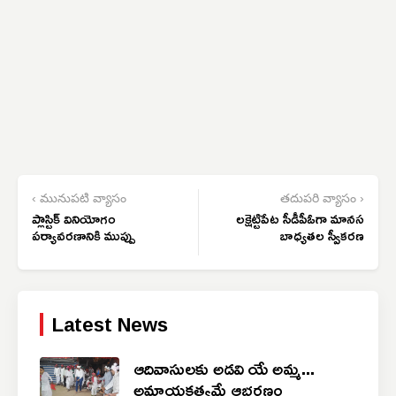
‹ మునుపటి వ్యాసం
తదుపరి వ్యాసం ›
ప్లాస్టిక్ వినియోగం
లక్షెట్టిపేట సీడీపీఓగా మానస
పర్యావరణానికి ముప్పు
బాధ్యతల స్వీకరణ
Latest News
ఆదివాసులకు అడవి యే అమ్మ...
అమాయకత్వమే ఆభరణం