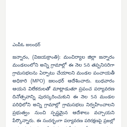
ఎంపీఓ జలంధర్
జన్నారం, (విజయక్రాంతి): మంచిర్యాల జిల్లా జన్నారం
మండలంలోని అన్ని గ్రామాల్లో ఈ నెల 5న తప్పనిసరిగా
గ్రామసభలను ఏర్పాటు చేయాలని మండల పంచాయతీ
అధికారి (MPO) జలంధర్ ఆదేశించారు. బుధవారం
ఆయన విలేకరులతో మాట్లాడుతూ ప్రపంచ పర్యావరణ
దినోత్సవాన్ని పురస్కరించుకుని ఈ నెల 5న మండల
పరిధిలోని అన్ని గ్రామాల్లో గ్రామసభలు నిర్వహించాలని
ప్రభుత్వం నుంచి స్పష్టమైన ఆదేశాలు వచ్చాయని
పేర్కొన్నారు.
ఈ సందర్భంగా పర్యావరణ పరిరక్షణపై ప్రజల్లో