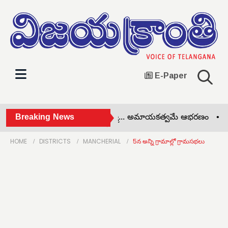
E-Paper
ఆదివాసులకు అడవి యే అమ్మ... అమాయకత్వమే ఆభరణం •
Breaking News
స్వర్
HOME
DISTRICTS
MANCHERIAL
5న అన్ని గ్రామాల్లో గ్రామసభలు