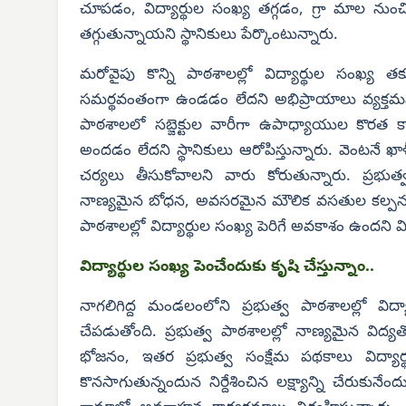
చూపడం, విద్యార్థుల సంఖ్య తగ్గడం, గ్రా మాల నుం
తగ్గుతున్నాయని స్థానికులు పేర్కొంటున్నారు.
మరోవైపు కొన్ని పాఠశాలల్లో విద్యార్థుల సంఖ
సమర్థవంతంగా ఉండడం లేదని అభిప్రాయాలు వ్యక్తమవుత
పాఠశాలలో సబ్జెక్టుల వారీగా ఉపాధ్యాయుల కొరత కా
అందడం లేదని స్థానికులు ఆరోపిస్తున్నారు. వెంటనే ఖాళీ
చర్యలు తీసుకోవాలని వారు కోరుతున్నారు. ప్రభుత్వ
నాణ్యమైన బోధన, అవసరమైన మౌలిక వసతుల కల్పనతో పాటు 
పాఠశాలల్లో విద్యార్థుల సంఖ్య పెరిగే అవకాశం ఉందని వ
విద్యార్థుల సంఖ్య పెంచేందుకు కృషి చేస్తున్నాం..
నాగలిగిద్ద మండలంలోని ప్రభుత్వ పాఠశాలల్లో విద్య
చేపడుతోంది. ప్రభుత్వ పాఠశాలల్లో నాణ్యమైన విద
భోజనం, ఇతర ప్రభుత్వ సంక్షేమ పథకాలు విద్యార్
కొనసాగుతున్నందున నిర్దేశించిన లక్ష్యాన్ని చేరుక