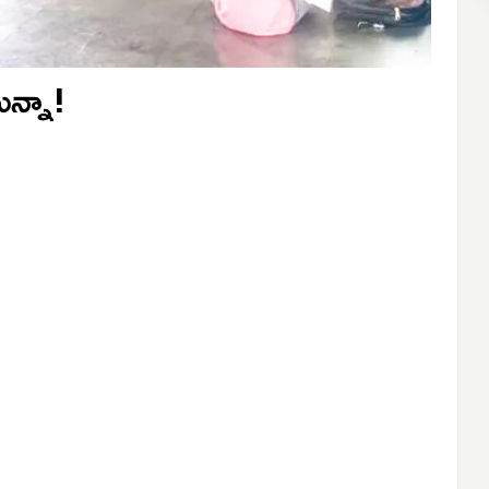
ున్నా!