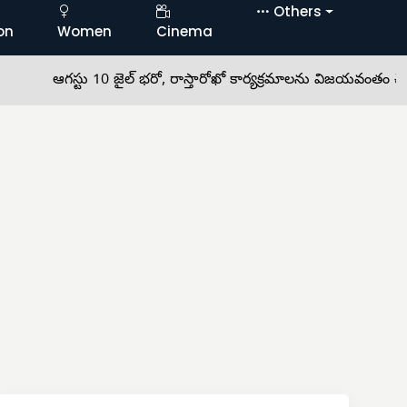
Others
on
Women
Cinema
ఆగస్టు 10 జైల్ భరో, రాస్తారోఖో కార్యక్రమాలను విజయవంతం చేయాల