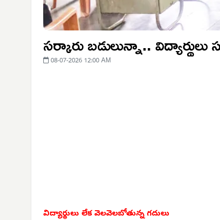
సర్కారు బడులున్నా.. విద్యార్థులు స
08-07-2026 12:00 AM
విద్యార్థులు లేక
వెలవెలబోతున్న గదులు