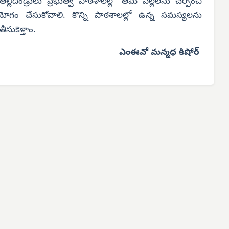
తల్లిదండ్రులు ప్రభుత్వ పాఠశాలల్లో తమ పిల్లలను చేర్పించి
నియోగం చేసుకోవాలి. కొన్ని పాఠశాలల్లో ఉన్న సమస్యలను
ీసుకెళ్తాం.
ఎంఈవో మన్మధ కిషోర్