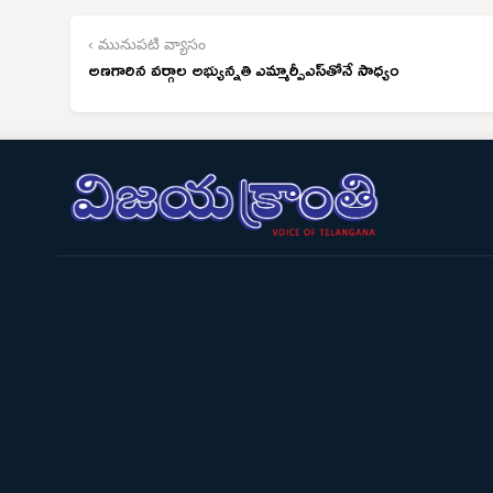
‹ మునుపటి వ్యాసం
అణగారిన వర్గాల అభ్యున్నతి ఎమ్మార్పీఎస్‌తోనే సాధ్యం