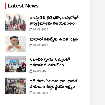
Latest News
ఆగస్టు 10 జైల్ భరో, రాస్తారోఖో
కార్యక్రమాలను విజయవంతం
చేయాలి
07-08-2026
మనూలో సివిల్స్‌కు ఉచిత శిక్షణ
07-08-2026
సహచరి గ్రూపు సభ్యులతో
అవగాహన సమావేశం
07-08-2026
బడి ఈడు పిల్లలను భావి భారత
పౌరులుగా తీర్చిదిద్దడమే లక్ష్యం
07-08-2026