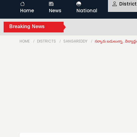
Distric
Home
News
National
Breaking News
HOME
DISTRICTS
SANGAREDDY
సర్కారు బడులున్నా.. విద్యార్థు