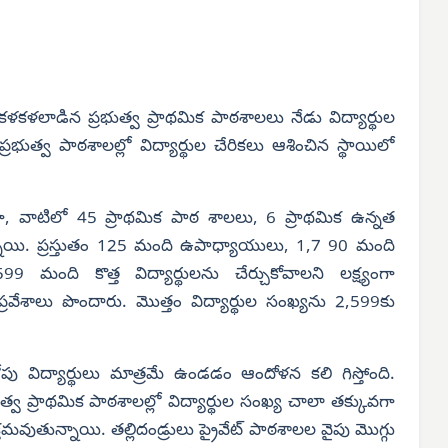
కళకళలాడిన ప్రభుత్వ ప్రాథమిక పాఠశాలలు నేడు విద్యార్థుల
భుత్వ పాఠశాలల్లో విద్యార్థుల చేరికలు ఆశించిన స్థాయిలో
 వాటిలో 45 ప్రాథమిక పాఠ శాలలు, 6 ప్రాథమిక ఉన్నత
నాయి. ప్రస్తుతం 125 మంది ఉపాధ్యాయులు, 1,7 90 మంది
9 మంది కొత్త విద్యార్థులను చేర్చుకోవాలని లక్ష్యంగా
ప్రవేశాలు పొందారు. మొత్తం విద్యార్థుల సంఖ్యను 2,599కు
 విద్యార్థులు మాత్రమే ఉండడం ఆందోళన కలి గిస్తోంది.
ుత్వ ప్రాథమిక పాఠశాలల్లో విద్యార్థుల సంఖ్య చాలా తక్కువగా
వుతున్నాయి. తల్లిదండ్రులు ప్రైవేట్ పాఠశాలల వైపు మొగ్గు