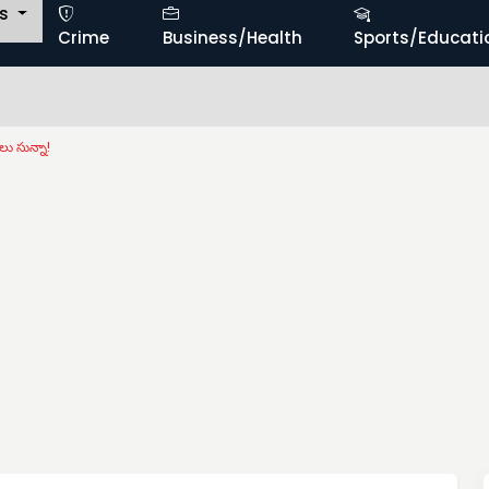
ts
Crime
Business/Health
Sports/Educati
లు సున్నా!