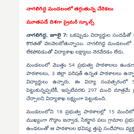
నాగలిగిద్ద మండలంలో తగ్గుతున్న చేరికలు
మూతపడే దిశగా
ప్రైమరీ స్కూల్స్
నాగలిగిద్ద, జూలై 7:
ఒకప్పుడు విద్యార్థుల సందడితో 
కొరతతో వెలవెలబోతున్నాయి. నాగలిగిద్ద మండలంలో ప్ర
లేకపోవడంతో విద్యాశాఖ లక్ష్యాలు నెరవేరడం లేదు.
మండలంలో మొత్తం 54 ప్రభుత్వ పాఠశాలలు ఉండగా,
పాఠశాలలు, 3 జిల్లా పరిషత్ ఉన్నత పాఠశాలలు ఉన్
విద్యార్థులు ఉన్నారు. ఈ విద్యా సంవత్సరంలో 59
పెట్టుకున్నప్పటికీ, ఇప్పటివరకు 297 మంది మాత్రమే 
చేర్చాలని విద్యాశాఖ లక్ష్యంగా పెట్టుకుంది.
మండలంలోని 18 ప్రభుత్వ పాఠశాలల్లో 15 మందిలోపు
ముఖ్యంగా గౌడ్గాం జన్వాడ, సికర్ఖాన పలు గ్రామాల ప్రభ
ఉండటంతో ఆ పాఠశాలల భవిష్య త్తుపై సందేహాలు వ్యక్తమ