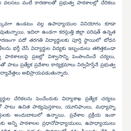
చి వలసలు వంటి కారణాలతో ప్రభుత్వ పాఠశాలల్లో చేరికలు
్య తక్కువగా ఉండటం వల్ల ఉపాధ్యాయుల వినియోగం కూడా
ున్నాయి. ఇదిలా ఉండగా కరస్గుత్తి జిల్లా పరిషత్ ఉన్నత
రణంగా పదో తరగతి విద్యార్థులకు పూర్తి స్థాయిలో బోధన
లను భర్తీ చేసి విద్యార్థుల విద్యకు ఇబ్బందులు తలెత్తకుండా
 పాఠశాలలపై ప్రజల్లో విశ్వాసాన్ని పెంపొందించే చర్యలు,
ప్రత్యేక ప్రవేశాల కార్యక్రమాలు నిర్వహిస్తేనే ప్రభుత్వ
ిద్యావేత్తలు అభిప్రాయపడుతున్నారు.
ార్థుల చేరికలను పెంచేందుకు విద్యాశాఖ ప్రత్యేక చర్యలు
్యతో పాటు ఉచిత పాఠ్యపుస్తకాలు, యూనిఫాంలు, మధ్యాహ్న
థులకు అందుబాటులో ఉన్నాయి. ప్రవేశాల ప్రక్రియ ఇంకా
ునేందుకు అన్ని పాఠశాలల ప్రధానోపాధ్యాయులు, ఉపాధ్యాయులు