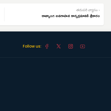
తదుపరి వ్యాసం ›
రాజ్యాంగ అవగాహన కార్యక్రమానికి శ్రీకారం
Follow us: