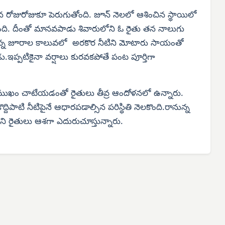
న రోజురోజుకూ పెరుగుతోంది. జూన్ నెలలో ఆశించిన స్థాయిలో
ంది. దీంతో మానవపాడు శివారులోని ఓ రైతు తన నాలుగు
న్న జూరాల కాలువలో అరకొర నీటిని మోటారు సాయంతో
నాడు.ఇప్పటికైనా వర్షాలు కురవకపోతే పంట పూర్తిగా
ఖం చాటేయడంతో రైతులు తీవ్ర ఆందోళనలో ఉన్నారు.
్దిపాటి నీటిపైనే ఆధారపడాల్సిన పరిస్థితి నెలకొంది.రానున్న
లని రైతులు ఆశగా ఎదురుచూస్తున్నారు.