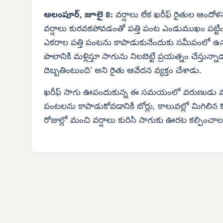
అలంపూర్, జూలై 8:
వర్షాలు లేక ఖరీఫ్ రైతుల ఆందోళ
వర్షాలు కురవకపోవడంతో పత్తి పంట ఎండుముఖం పట్టి
ఎకరాల పత్తి పంటను కాపాడుకునేందుకు సమీపంలో ఉ
పొలానికి మళ్లిస్తూ సాగును నిలబెట్టే ప్రయత్నం చేస్తున్
దెబ్బతింటుంది‘ అని రైతు ఆవేదన వ్యక్తం చేశాడు.
ఖరీఫ్ సాగు ఊపందుకున్న ఈ సమయంలో వరుణుడు ము
పంటలను కాపాడుకోవడానికి బోర్లు, కాలువల్లో మిగిలిన కొద
రోజుల్లో మంచి వర్షాలు కురిసి సాగుకు ఊరట కల్పించా