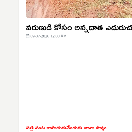
వరుణుడి కోసం అన్నదాత ఎదురుచ
09-07-2026 12:00 AM
పత్తి పంట కాపాడుకునేందుకు నానా పాట్లు