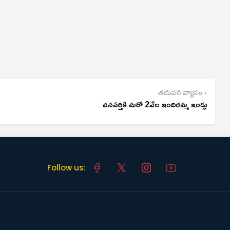
తదుపరి వ్యాసం ›
వనపర్తికి మరో 2వేల ఇందిరమ్మ ఇండ్లు
Follow us: