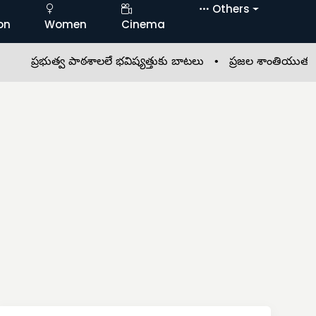
Others
on
Women
Cinema
్రభుత్వ పాఠశాలలే భవిష్యత్తుకు బాటలు •
ప్రజల శాంతియుత జీవనం కోసమ