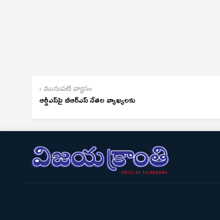
‹ మునుపటి వ్యాసం
ఆర్డీఎస్‌పై బీఆర్‌ఎస్ నేతల వ్యాఖ్యలకు