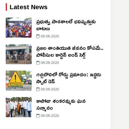
Latest News
ప్రభుత్వ పాఠశాలలే భవిష్యత్తుకు
బాటలు
08-08-2026
ప్రజల శాంతియుత జీవనం కోసమే..
పోలీసుల కార్డెన్ అండ్ సెర్చ్
08-08-2026
గచ్చిబౌలిలో రోడ్డు ప్రమాదం: ఇద్దరు
స్పాట్ డెడ్
08-08-2026
కాసోజు శంకరమ్మకు ఘన
సన్మానం
08-08-2026