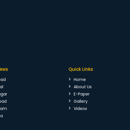
News
Quick Links
bad
Home
al
About Us
agar
E-Paper
bad
Gallery
mam
Videos
da