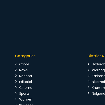
Categories
District 
Crime
Hydera
News
Warang
National
Karimn
Editorial
Nizama
Cinema
Kham
Sports
Nalgon
Women