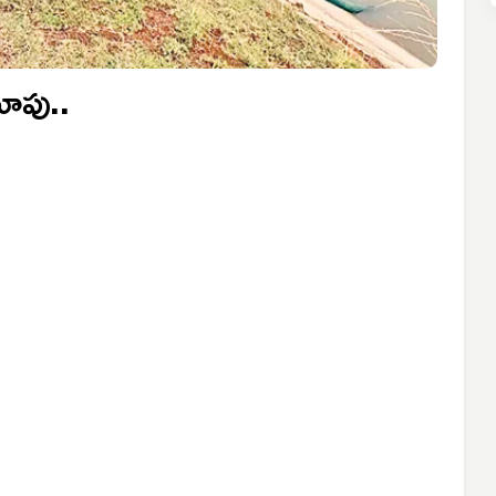
ూపు..