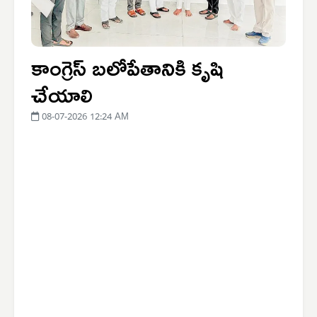
కాంగ్రెస్ బలోపేతానికి కృషి
చేయాలి
08-07-2026 12:24 AM