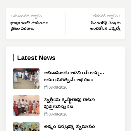
‹ మునుపటి వ్యాసం
తదుపరి వ్యాసం ›
భూభారతిలో చూపించని
సీఎంఆర్‌ఫ్ చెక్కును
రైతుల వివరాలు
అందజేసిన ఎమ్మెల్యే
Latest News
ఆదివాసులకు అడవి యే అమ్మ...
అమాయకత్వమే ఆభరణం
08-08-2026
స్వర్గీయ కృష్ణారావు రాసిన
పుస్తకావిష్కరణ
08-08-2026
అన్నం పరబ్రహ్మ స్వరూపం