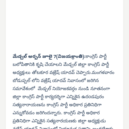
మేడ్చల్ అర్బన్ జూలై 7(విజయక్రాంతి):
కాంగ్రెస్ పార్టీ
బలోపేతానికి కృషి చేయాలని మేడ్చల్ జిల్లా కాంగ్రెస్ పార్టీ
అధ్యక్షులు తోటకూర వజ్రేష్ యాదవ్ చెప్పారు.మంగళవారం
బోడుప్పల్ లోని వజ్రేష్ యాదవ్ నివాసంలో జరిగిన
సమావేశంలో మేడ్చల్ నియోజకవర్గం నుండి నూతనంగా
జిల్లా కాంగ్రెస్ పార్టీ కార్యదర్శిగా ఎన్నికైన ఉదoడపురం
సత్యనారాయణను కాంగ్రెస్ పార్టీ అధికార ప్రతినిధిగా
ఎన్నుకోవడం జరిగిందన్నారు. కాంగ్రెస్ పార్టీ అధికార
ప్రతినిధిగా ఎన్నికైన సత్యనారయణకు జిల్లా అధ్యక్షుడు