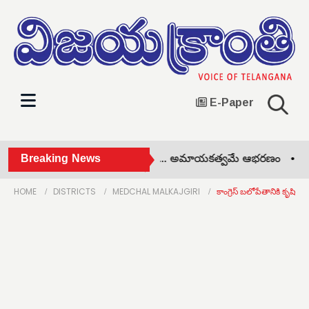
E-Paper
ఆదివాసులకు అడవి యే అమ్మ... అమాయకత్వమే ఆభరణం •
Breaking News
స్వర్
HOME
DISTRICTS
MEDCHAL MALKAJGIRI
కాంగ్రెస్ బలోపేతానికి కృషి చ