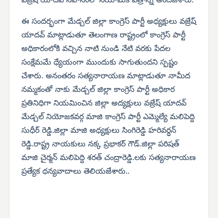
వజ్రేష్ యాదవ్ నివాసంలో నియామక పత్రాన్ని అందజేశారు.
ఈ సందర్భంగా మేడ్చల్ జిల్లా కాంగ్రెస్ పార్టీ అధ్యక్షులు వజ్రేష్
యాదవ్ మాట్లాడుతూ తెలంగాణ రాష్ట్రంలో కాంగ్రెస్ పార్టీ
అధికారంలోకి వచ్చిన నాటి నుండి నేటి వరకు పేదల
సంక్షేమమే ధ్యేయంగా ముందుకు సాగుతుందని స్పష్టం
చేశారు. అనంతరం సత్యనారాయణ మాట్లాడుతూ నామీద
నమ్మకంతో నాకు మేడ్చల్ జిల్లా కాంగ్రెస్ పార్టీ అధికార
ప్రతినిధిగా నియమించిన జిల్లా అద్యక్షులు వజ్రేష్ యాదవ్
మేడ్చల్ నియోజకవర్గ మాజి కాంగ్రెస్ పార్టీ ఎమ్మెల్యే మలిపెద్ది
సుధీర్ రెడ్డి.జిల్లా మాజి అధ్యక్షులు సింగిరెడ్డి హరివర్ధన్
రెడ్డి.రాష్ట్ర నాయకులు నక్క ప్రభాకర్ గౌడ్.జిల్లా పరిషత్
మాజి చైర్మన్ మలిపెద్ది శరత్ చంద్రారెడ్డి.లకు సత్యనారాయణ
ప్రత్యేక ధన్యవాదాలు తెలియజేశారు..