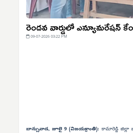
రెండవ వార్డులో ఎన్యూమరేషన్ కేం
09-07-2026 03:22 PM
బాన్సువాడ, జూలై 9 (విజయక్రాంతి):
కామారెడ్డి జిల్ల