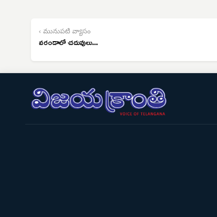
‹ మునుపటి వ్యాసం
వరండాలో చదువులు...