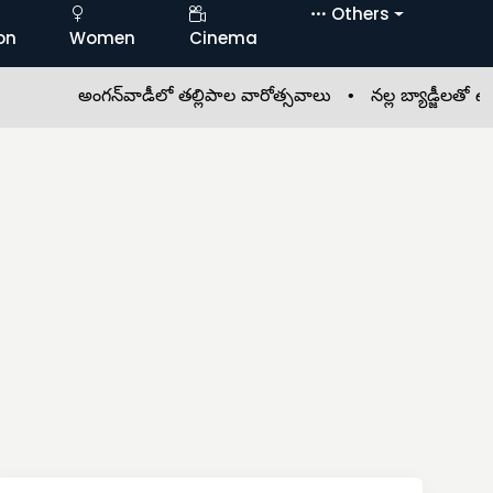
Others
on
Women
Cinema
అంగన్‌వాడీలో తల్లిపాల వారోత్సవాలు •
నల్ల బ్యాడ్జీలతో ఉపాధ