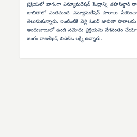
ప్రక్రియలో భాగంగా ఎన్యూమరేషన్ కేంద్రాన్ని తహసిల్దార
జాబితాలో ఎంతమంది ఎన్యూమరేషన్ పారాలు సేకరించార
తెలుసుకున్నారు. ఇంటింటికి వెళ్లి ఓటర్ జాబితా పార
అందుబాటులో ఉండి నమోదు ప్రక్రియను వేగవంతం చేయాలన
జంగం రాజశేఖర్, బిఎల్ఓ లక్ష్మి ఉన్నారు.