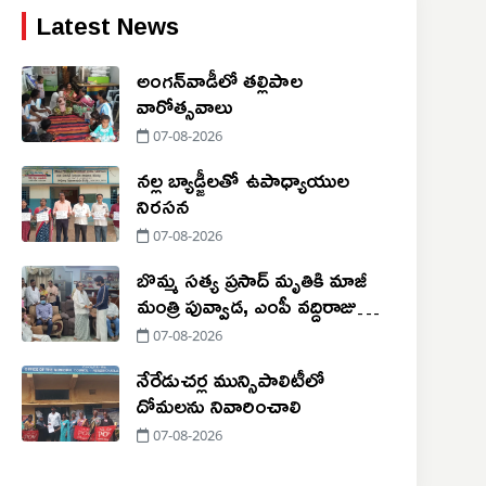
Latest News
అంగన్‌వాడీలో తల్లిపాల
వారోత్సవాలు
07-08-2026
నల్ల బ్యాడ్జీలతో ఉపాధ్యాయుల
నిరసన
07-08-2026
బొమ్మ సత్య ప్రసాద్ మృతికి మాజీ
మంత్రి పువ్వాడ, ఎంపీ వద్దిరాజు
సంతాపం
07-08-2026
నేరేడుచర్ల మున్సిపాలిటీలో
దోమలను నివారించాలి
07-08-2026