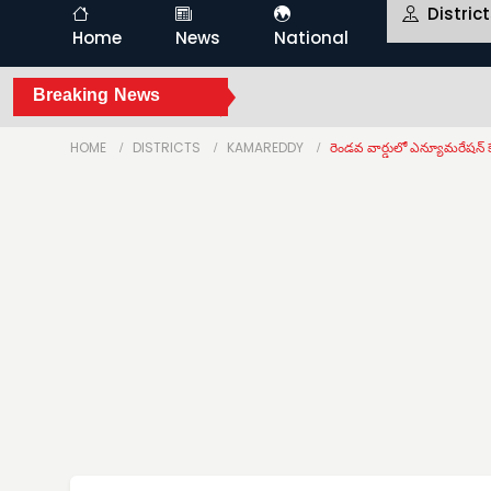
Distric
Home
News
National
Breaking News
HOME
DISTRICTS
KAMAREDDY
రెండవ వార్డులో ఎన్యూమరేషన్ కే