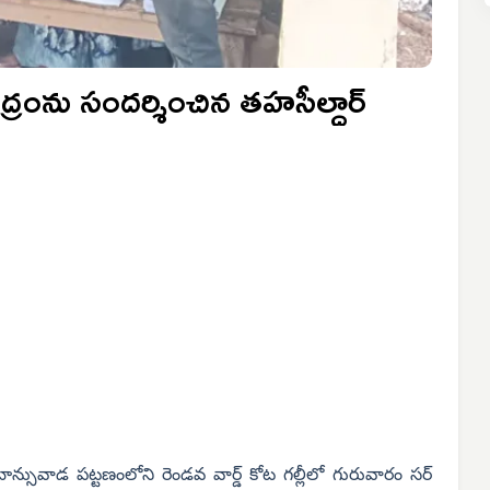
ద్రంను సందర్శించిన తహసీల్దార్
ా బాన్సువాడ పట్టణంలోని రెండవ వార్డ్ కోట గల్లీలో గురువారం సర్