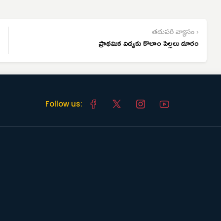
తదుపరి వ్యాసం ›
ప్రాథమిక విద్యకు కొలాం పిల్లలు దూరం
Follow us: