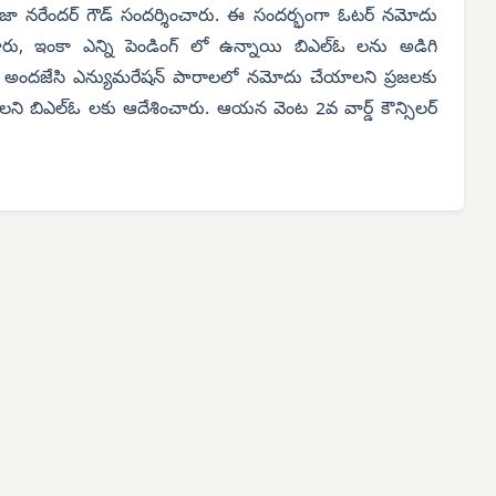
్ రాజా నరేందర్ గౌడ్ సందర్శించారు. ఈ సందర్భంగా ఓటర్ నమోదు
ు, ఇంకా ఎన్ని పెండింగ్ లో ఉన్నాయి బిఎల్ఓ లను అడిగి
ాలను అందజేసి ఎన్యుమరేషన్ పారాలలో నమోదు చేయాలని ప్రజలకు
ి బిఎల్ఓ లకు ఆదేశించారు. ఆయన వెంట 2వ వార్డ్ కౌన్సిలర్