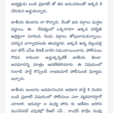
అధ్యక్షుడు బండి ప్రభాకర్ తో తన అనుచరులతో అక్కడి కి
చేరుకుని అడ్డుకున్నారు.
జాతీయ జెండాను లా కొన్నారు. దీంతో ఇరు వర్గాలు ఘర్షణ
పడ్డాయి. ఈ నేపథ్యంలో ఒక్కసారిగా అక్కడ పరిస్థితి
ఉద్రిక్తంగా మారింది. రెండు వర్గాలు తోపులాడుకున్నాయి.
పరస్పర వాగ్వాదనలకు తలపడ్డారు. అక్కడే ఉన్న బెల్లంపల్లి
టూ టౌన్ ఎస్ఐ కిరణ్ వారిని సముదాయించారు. పోలీసులు
గొడవ కాకుండా అడ్డుక్కన్పటికీ జాతీయ జెండా
అవమానన్ని మాత్రం ఆపలేకపోయారు. ఈ విషయంలో
గులాబీ పార్టీ కౌన్సిలర్ రాజకుమార్ పోలీసులకి ఫిర్యాదు
ఇచ్చారు.
జాతీయ జండాను అవమానించిన అధికార పార్టీ కి చెందిన
బండి ప్రభాకర్ విషయంలో పోలీసులు ఎలా వ్యవహరిస్తారో
చూడాలి. ఇరువర్గా ల మధ్య పోరు కు ఇటీవల జరిగిన
మునిసిపల్ ఎన్నికల్లో బీఆర్ ఎస్ , కాంగ్రెస్ పార్టీల మధ్య