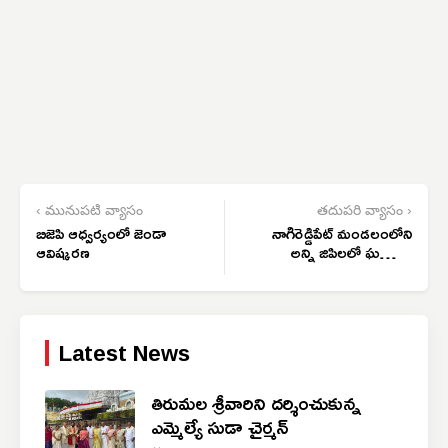
‹ మునుపటి వ్యాసం
తదుపరి వ్యాసం ›
బిజెపి ఆధ్వర్యంలో జెండా
నాగిరెడ్డిపేట్ మండలంలోని
ఆవిష్కరణ
అన్ని జిపిలలో ఘనంగా
తెలంగాణ అవతరణ
దినోత్సవ వేడుకలు
Latest News
తిరుమల శ్రీవారిని దర్శించుకున్న
ఎమ్మెల్యే సుడా చైర్మన్