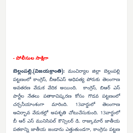
- పోలీసుల సాక్షిగా
బెల్లంపల్లి,(విజయక్రాంతి):
మంచిర్యాల జిల్లా బెల్లంపల్లి
పట్టణంలో కాంగ్రెస్, బీఆర్ఎస్ ఆధిపత్య పోరుకు తెలంగాణ
అవతరణ వేడుక వేదిక అయింది. కాంగ్రెస్, బిఆర్ ఎస్
పార్టీల నేతలు పతాకావిష్కరణ కోసం గొడవ పట్టణంలో
చర్చనీయాంశంగా మారింది. 13వార్డులో తెలంగాణ
ఆవిర్భావ వేడుకల్లో అపశృతి చోటుచేసుకుంది. 13వార్డులో
బీ ఆర్ ఎస్ మునిసిపల్ కౌన్సిలర్ డి. రాజ్కుమార్ జాతీయ
పతకాన్ని జాతీయ జండాను ఎత్తుతుండగా, కాంగ్రెసు పట్టణ