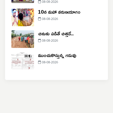
08-08-2026
10న మహా వరుణయాగం
08-08-2026
చినుకు పడితే చిత్తడే..
08-08-2026
ముంచుకొస్తున్న గడువు
08-08-2026