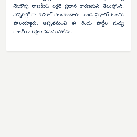
నెలకొన్న రాజకీయ లక్షలే ప్రధాన కారణమని తెలుస్తోంది.
ఎన్నికల్లో రా కుమార్ గెలుపొందారు. బండి ప్రభాకర్ ఓటమి
పాలయ్యారు. అప్పటినుంచి ఈ రెండు పార్టీల మధ్య
రాజకీయ కక్షలు సమసి పోలేదు.