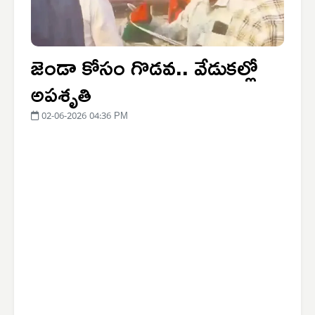
జెండా కోసం గొడవ.. వేడుకల్లో
అపశృతి
02-06-2026 04:36 PM