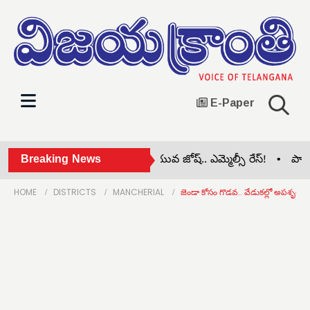
E-Paper
0న మహా వరుణయాగం •
Breaking News
యువ జోష్.. ఎమ్మెల్సీ రేస్! •
పాఠశాలల
HOME
DISTRICTS
MANCHERIAL
జెండా కోసం గొడవ.. వేడుకల్లో అపశృతి