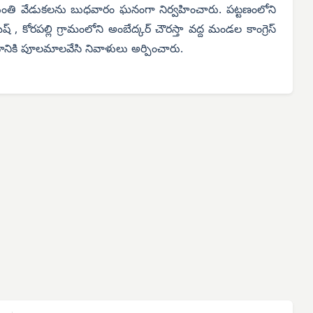
జయంతి వేడుకలను బుధవారం ఘనంగా నిర్వహించారు. పట్టణంలోని
ష్ , కోరపల్లి గ్రామంలోని అంబేద్కర్ చౌరస్తా వద్ద మండల కాంగ్రెస్
టానికి పూలమాలవేసి నివాళులు అర్పించారు.