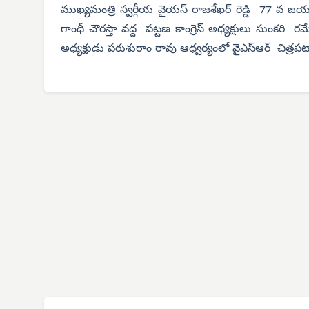
ముఖ్యమంత్రి స్వర్గీయ వైయస్ రాజశేఖర్ రెడ్డి 77 వ 
గాంధీ చౌరస్తా వద్ద పట్టణ కాంగ్రెస్ అధ్యక్షులు సుంకరి రమే
అధ్యక్షుడు పరుశురాం రావు ఆధ్వర్యంలో వైఎస్ఆర్ చిత్రప