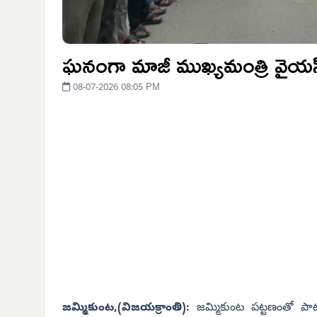
ఘనంగా మాజీ ముఖ్యమంత్రి వైయస్
08-07-2026 08:05 PM
జమ్మికుంట,(విజయక్రాంతి):
జమ్మికుంట పట్టణంతో పాటు