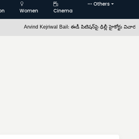
Others
on
Women
Cinema
Arvind Kejriwal Bail: ఈడీ పిటిషన్‌పై ఢిల్లీ హైకోర్టు విచారణ •
జై