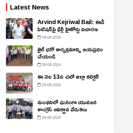
Latest News
Arvind Kejriwal Bail: ఈడీ
పిటిషన్‌పై ఢిల్లీ హైకోర్టు విచారణ
09-08-2026
జైల్ భరో కార్యక్రమాన్ని జయప్రదం
చేయండి
09-08-2026
ఈ నెల 13న చలో జిల్లా కలెక్టర్
09-08-2026
మంథనిలో ఘనంగా యువజన
కాంగ్రెస్ ఆవిర్భావ వేడుకలు
09-08-2026