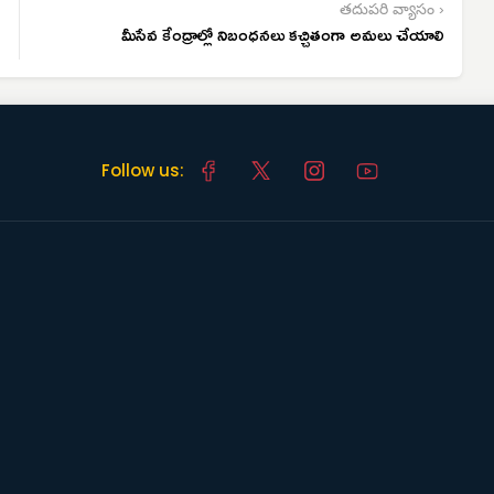
తదుపరి వ్యాసం ›
మీసేవ కేంద్రాల్లో నిబంధనలు కచ్చితంగా అమలు చేయాలి
Follow us: