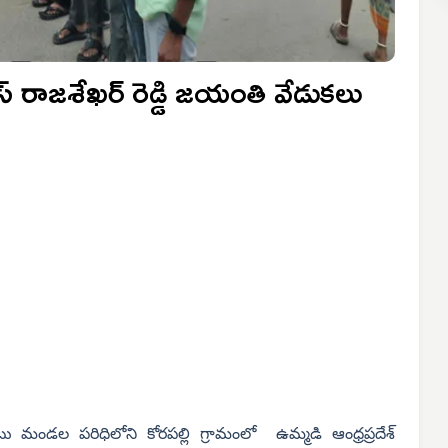
 రాజశేఖర్ రెడ్డి జయంతి వేడుకలు
 మండల పరిధిలోని కోరపల్లి గ్రామంలో ఉమ్మడి ఆంధ్రప్రదేశ్