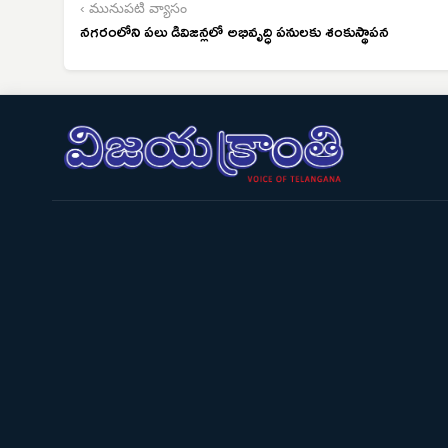
‹ మునుపటి వ్యాసం
నగరంలోని పలు డివిజన్లలో అభివృద్ధి పనులకు శంకుస్థాపన