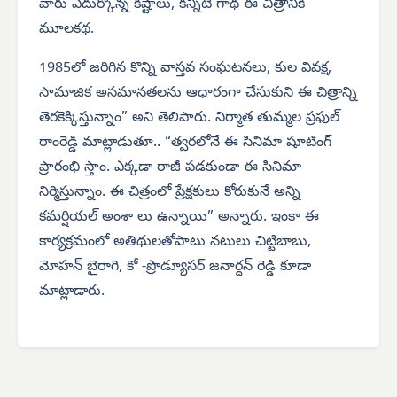
వారు ఎదుర్కొన్న కష్టాలు, కన్నీటి గాథ ఈ చిత్రానికి
మూలకథ.
1985లో జరిగిన కొన్ని వాస్తవ సంఘటనలు, కుల వివక్ష,
సామాజిక అసమానతలను ఆధారంగా చేసుకుని ఈ చిత్రాన్ని
తెరకెక్కిస్తున్నాం” అని తెలిపారు. నిర్మాత తుమ్మల ప్రఫుల్
రాంరెడ్డి మాట్లాడుతూ.. “త్వరలోనే ఈ సినిమా షూటింగ్
ప్రారంభి స్తాం. ఎక్కడా రాజీ పడకుండా ఈ సినిమా
నిర్మిస్తున్నాం. ఈ చిత్రంలో ప్రేక్షకులు కోరుకునే అన్ని
కమర్షియల్ అంశా లు ఉన్నాయి” అన్నారు. ఇంకా ఈ
కార్యక్రమంలో అతిథులతోపాటు నటులు చిట్టిబాబు,
మోహన్ బైరాగి, కో -ప్రొడ్యూసర్ జనార్దన్ రెడ్డి కూడా
మాట్లాడారు.