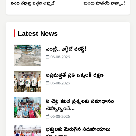
వంద దేవుళ్లు వచ్చేది అప్పుడే
మందు మానేయ్ నాన్నా..!
Latest News
ఎంట్రీ.. ఎగ్జిట్ వరస్ట్!
06-08-2026
అప్రమత్తతే ప్రతి ఒక్కరికీ రక్షణ
06-08-2026
నీ చెల్లి కవిత ప్రశ్నలకు సమాధానం
చెప్పాల్సిందే...
06-08-2026
భక్తులకు మెరుగైన సదుపాయాలు
కల్పించాలి