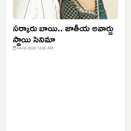
సర్కారు బాయి.. జాతీయ అవార్డు
స్థాయి సినిమా
04-06-2026 12:00 AM