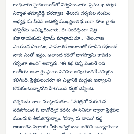
బుధవారం హైదరాబాద్‌లో నిర్వహించారు. ప్రము ఖ దర్శక
నిర్మాత తమ్మారెడ్డి భరద్వాజ, తెలుగు దర్శకుల సంఘం
అధ్యక్షుడు వీఎన్ ఆదిత్య ముఖ్యఅతిథులుగా హాజ రై ఈ
పోస్టర్‌ను ఆవిష్కరించారు. ఈ సందర్భంగా చిత్ర
కథానాయకుడు శ్రీరామ్ మాట్లాడుతూ.. “తెలంగాణ
సాయుధ పోరాటం, సామాజిక అంశాలతో కూడిన కథలంటే
నాకు ఎంతో ఇష్టం. అలాంటి కథలో భాగస్వామి కావడం
గర్వంగా ఉంది” అన్నారు. ‘ఈ కథ విన్న వెంటనే ఇది
జాతీయ అవా ర్డు స్థాయి సినిమా అవుతుందనే నమ్మకం
కలిగింది. ప్రేక్షకులందరూ ఈ చిత్రానికి మద్దతు ఇవ్వాలని
కోరుకుంటున్నాన’ని హీరోయిన్ వర్షిక చెప్పింది.
దర్శకుడు లారా మాట్లాడుతూ.. “చరిత్రలో మరుగున
పడిపోయిన ఓ భావోద్వేగ కథను ఈ సినిమా ద్వారా ప్రేక్షకుల
ముందుకు తీసుకొస్తున్నాం. ‘సర్కా రు బాయి’ వద్ద
అణగారిన వర్గాలకు నీళ్లు ఇవ్వకుండా జరిగిన అన్యాయాలు,