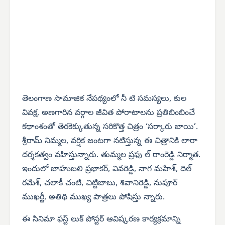
తెలంగాణ సామాజిక నేపథ్యంలో నీ టి సమస్యలు, కుల
వివక్ష, అణగారిన వర్గాల జీవిత పోరాటాలను ప్రతిబింబించే
కథాంశంతో తెరకెక్కుతున్న సరికొత్త చిత్రం ‘సర్కారు బాయి’.
శ్రీరామ్ నిమ్మల, వర్షిక జంటగా నటిస్తున్న ఈ చిత్రానికి లారా
దర్శకత్వం వహిస్తున్నారు. తుమ్మల ప్రఫు ల్ రాంరెడ్డి నిర్మాత.
ఇందులో బాహుబలి ప్రభాకర్, వివరెడ్డి, నాగ మహేశ్, దిల్
రమేశ్, చలాకీ చంటి, చిట్టిబాబు, శివానిరెడ్డి, నుపూర్
ముఖర్జీ, అతిథి ముఖ్య పాత్రలు పోషిస్తు న్నారు.
ఈ సినిమా ఫస్ట్ లుక్ పోస్టర్ ఆవిష్కరణ కార్యక్రమాన్ని