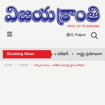
E-Paper
అనలాగ్ పనీర్‌పై బ్యాన్ •
Breaking News
ఫీజుల పరేషాన్ •
రాష్ట్ర ప్రయోజనాలు ఏ
HOME
CINEMA
సర్కారు బాయి.. జాతీయ అవార్డు స్థాయి సినిమా