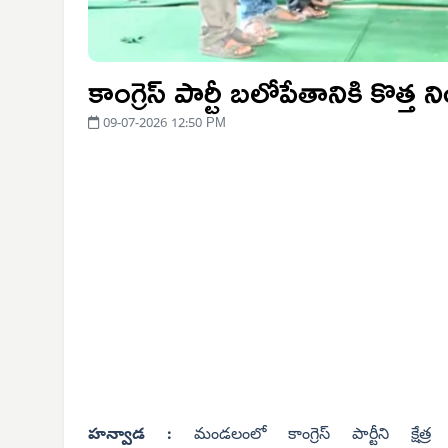
కాంగ్రెస్ పార్టీ బలోపేతానికి కొత
09-07-2026 12:50 PM
హన్వాడ :
మండలంలో కాంగ్రెస్ పార్టీని క్ష