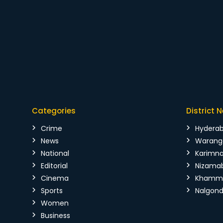
Categories
District 
Crime
Hydera
News
Warang
National
Karimn
Editorial
Nizama
Cinema
Kham
Sports
Nalgon
Women
Business