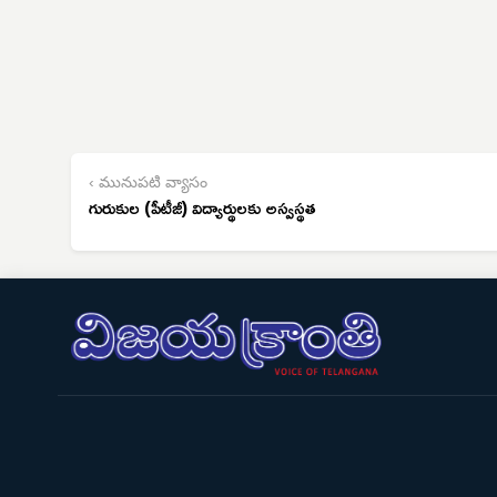
‹ మునుపటి వ్యాసం
గురుకుల (పీటీజీ) విద్యార్థులకు అస్వస్థత