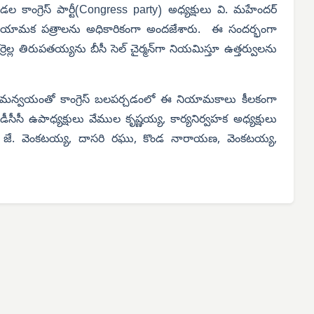
కాంగ్రెస్ పార్టీ(
Congress party
) అధ్యక్షులు వి. మహేందర్
మన్ నియామక పత్రాలను అధికారికంగా అందజేశారు. ఈ సందర్భంగా
రెల్ల తిరుపతయ్యను బీసీ సెల్ చైర్మన్‌గా నియమిస్తూ ఉత్తర్వులను
్యకర్తల సమన్వయంతో కాంగ్రెస్ బలపర్చడంలో ఈ నియామకాలు కీలకంగా
ీసీ ఉపాధ్యక్షులు వేముల కృష్ణయ్య, కార్యనిర్వహక అధ్యక్షులు
ు, జే. వెంకటయ్య, దాసరి రఘు, కొండ నారాయణ, వెంకటయ్య,