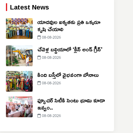
Latest News
యాదవుల ఐక్యతకు ప్రతి ఒక్కరూ
కృషి చేయాలి
08-08-2026
చేవెళ్ల బల్దియాలో ‘క్లీన్ అండ్ గ్రీన్’
08-08-2026
కింది బస్తీలో వైభవంగా బోనాలు
08-08-2026
ఫ్యూచర్ సిటీకి సెంటు భూమి కూడా
ఇవ్వం..
08-08-2026