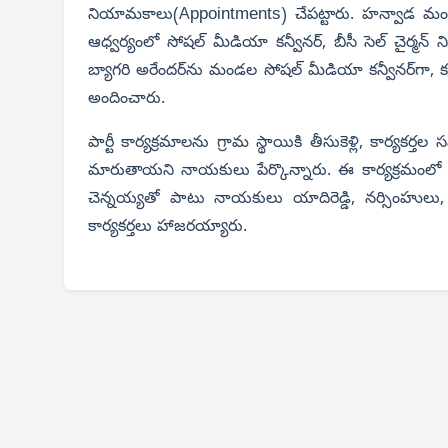
ppointments
నియామకాలు(A
) చేపట్టారు. హన్వాడ మండల 
ఆధ్వర్యంలో సోషల్ మీడియా కన్వీనర్, బీసీ సెల్ చైర్
బ్యాగరి అరేందర్‌ను మండల సోషల్ మీడియా కన్వీనర్‌గా, కర్
అందించారు.
పార్టీ కార్యక్రమాలను గ్రామ స్థాయికి తీసుకెళ్లి, కార
మారుతాయని నాయకులు పేర్కొన్నారు. ఈ కార్యక్రమంలో డీస
చెన్నయ్యతో పాటు నాయకులు యాదిరెడ్డి, నర్సింహుల
కార్యకర్తలు హాజరయ్యారు.