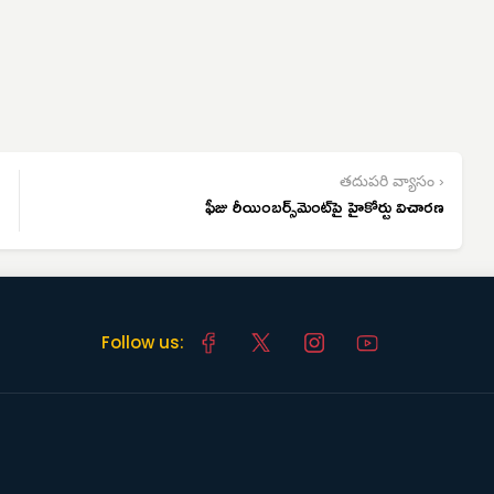
తదుపరి వ్యాసం ›
ఫీజు రీయింబర్స్‌మెంట్‌పై హైకోర్టు విచారణ
Follow us: