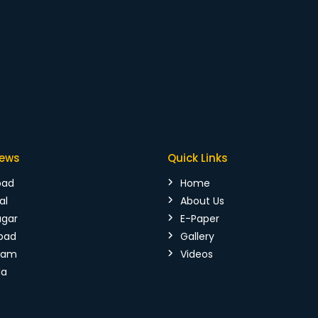
News
Quick Links
bad
Home
al
About Us
agar
E-Paper
bad
Gallery
mam
Videos
da