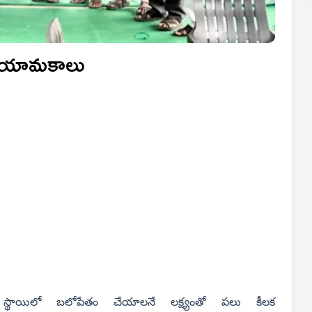
్త నియామకాలు
ేత్ర స్థాయిలో బలోపేతం చేయాలనే లక్ష్యంతో పలు కీలక