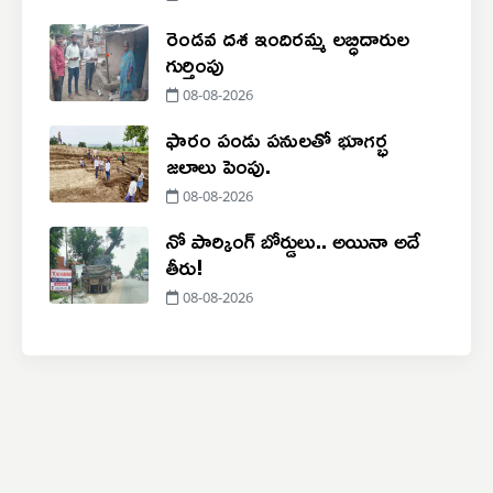
రెండవ దశ ఇందిరమ్మ లబ్ధిదారుల
గుర్తింపు
08-08-2026
ఫారం పండు పనులతో భూగర్భ
జలాలు పెంపు.
08-08-2026
నో పార్కింగ్‌ బోర్డులు.. అయినా అదే
తీరు!
08-08-2026