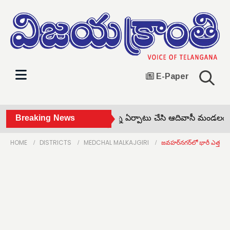
E-Paper
బోర్లగూడెం కేంద్రంగా మండలాన్ని ఏర్పాటు చేసి ఆదివాసీ మండలంగా ప
Breaking News
HOME
DISTRICTS
MEDCHAL MALKAJGIRI
జవహర్‌నగర్‌లో భారీ ఎత్తు