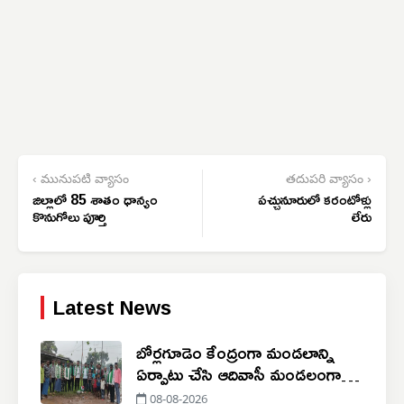
‹ మునుపటి వ్యాసం
తదుపరి వ్యాసం ›
జిల్లాలో 85 శాతం ధాన్యం
పచ్చునూరులో కరంటోళ్లు
కొనుగోలు పూర్తి
లేరు
Latest News
బోర్లగూడెం కేంద్రంగా మండలాన్ని
ఏర్పాటు చేసి ఆదివాసీ మండలంగా
ప్రకటించాలి
08-08-2026