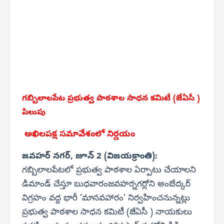
గబ్బిలాలపేట ప్రభుత్వ పాఠశాల సాధన కమిటీ (జేఏసీ )
పిలుపు
అఖిలపక్ష సమావేశంలో నిర్ణయం
జవహర్ నగర్, జూన్ 2 (విజయక్రాంతి):
గబ్బిలాలపేటలో ప్రభుత్వ పాఠశాల ఏర్పాటు చేయాలని
డిమాండ్ చేస్తూ బుధవారంజవహర్నగర్లోని అంబేద్కర్
విగ్రహం వద్ద భారీ ’మానవహారం’ నిర్వహించనున్నట్లు
ప్రభుత్వ పాఠశాల సాధన కమిటీ (జేఏసీ ) నాయకులు