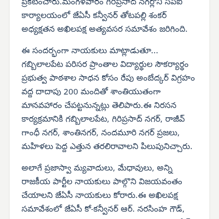
ప్రకటించారు.మంగళవారం గిరిప్రసాద్ నగర్లోని సిపిఐ
కార్యాలయంలో జేఏసీ కన్వీనర్ తోటపల్లి శంకర్
అధ్యక్షతన అఖిలపక్ష అత్యవసర సమావేశం జరిగింది.
ఈ సందర్భంగా నాయకులు మాట్లాడుతూ...
గబ్బిలాలపేట పరిసర ప్రాంతాల విద్యార్థుల సౌకర్యార్థం
ప్రభుత్వ పాఠశాల సాధన కోసం రేపు అంబేద్కర్ విగ్రహం
వద్ద దాదాపు 200 మందితో శాంతియుతంగా
మానవహారం చేపట్టనున్నట్లు తెలిపారు.ఈ నిరసన
కార్యక్రమానికి గబ్బిలాలపేట, గిరిప్రసాద్ నగర్, రాజీవ్
గాంధీ నగర్, శాంతినగర్, నందమూరి నగర్ ప్రజలు,
మహిళలు పెద్ద ఎత్తున తరలిరావాలని పిలుపునిచ్చారు.
అలాగే ప్రజాస్వా మ్యవాదులు, మేధావులు, అన్ని
రాజకీయ పార్టీల నాయకులు పాల్గొని విజయవంతం
చేయాలని జేఏసీ నాయకులు కోరారు.ఈ అఖిలపక్ష
సమావేశంలో జేఏసీ కో-కన్వీనర్ ఆర్. నరసింహ గౌడ్,