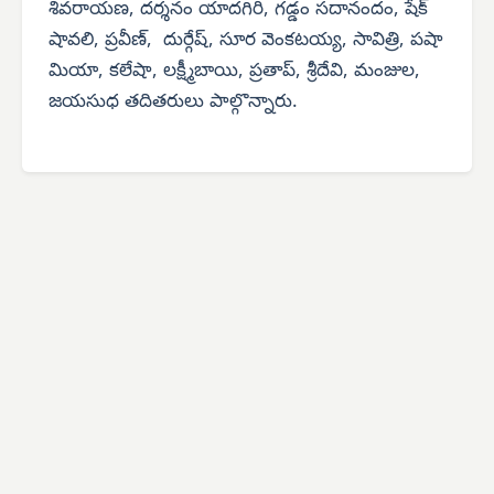
శివరాయణ, దర్శనం యాదగిరి, గడ్డం సదానందం, షేక్
షావలి, ప్రవీణ్, దుర్గేష్, సూర వెంకటయ్య, సావిత్రి, పషా
మియా, కలేషా, లక్ష్మీబాయి, ప్రతాప్, శ్రీదేవి, మంజుల,
జయసుధ తదితరులు పాల్గొన్నారు.