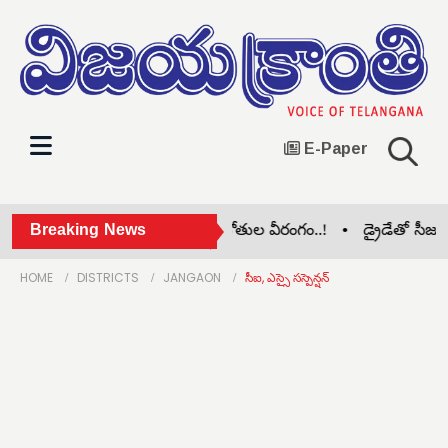
E-Paper
సోమశిల కృష్ణానది వద్ద తాగుబోతుల వీరంగం..! •
Breaking News
డ్రైడేతో సీజనల్
HOME
DISTRICTS
JANGAON
సీఐ, ఎస్సై సస్పెన్షన్