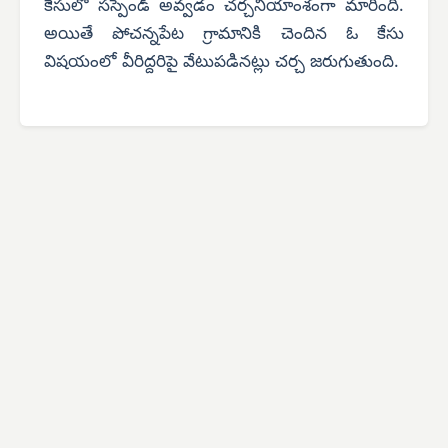
కేసులో సస్పెండ్ అవ్వడం చర్చనీయాంశంగా మారింది.
అయితే పోచన్నపేట గ్రామానికి చెందిన ఓ కేసు
విషయంలో వీరిద్దరిపై వేటుపడినట్లు చర్చ జరుగుతుంది.