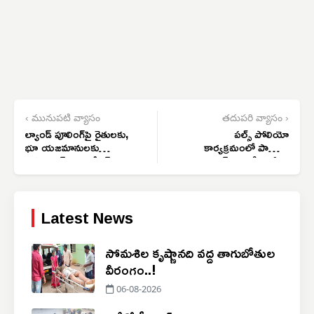
‹ మునుపటి వ్యాసం
తదుపరి వ్యాసం ›
ల్యాండ్ పూలింగ్‌పై రైతులకు,
పల్స్ పోలియో
భూ యజమానులకు
కార్యక్రమంలో పాల్గొన్న
తహసిల్దార్ చంద్రశేఖర్
నర్సాపూర్ ఎమ్మెల్యే సునీతా
విజ్ఞప్తి
రెడ్డి
Latest News
సోమశిల కృష్ణానది వద్ద తాగుబోతుల
వీరంగం..!
06-08-2026