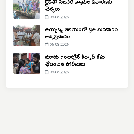
డ్రైడేతో సీజనల్ వ్యాధుల నివారణకు
చర్యలు
06-08-2026
అయ్యప్ప ఆలయంలో ప్రతి బుధవారం
అన్నప్రసాదం
06-08-2026
మూడు గంటల్లోనే కిడ్నాప్ కేసు
ఛేదించిన పోలీసులు
06-08-2026