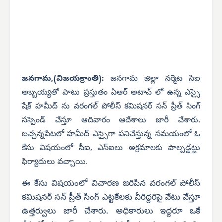
జనగామ,(విజయక్రాంతి):
జనగామ జిల్లా నర్మెట సిఐ
అబ్బయ్యతో పాటు ప్రస్తుతం ఏఆర్ అటాచ్ లో ఉన్న ఎస్సై
షేక్ హమీద్ ను వరంగల్ పోలీస్ కమిషనర్ సన్ ప్రీత్ సింగ్
సస్పెండ్ చేస్తూ ఆదివారం ఆదేశాలు జారీ చేశారు.
బచ్చన్నపేటలో హమీద్ ఎస్సైగా పనిచేస్తున్న సమయంలో ఓ
కేసు విషయంలో సీఐ, ఎస్ఐలు అక్రమాలకు పాల్పడ్డట్టు
ఫిర్యాదులు వచ్చాయి.
ఈ కేసు విషయంలో విచారణ జరిపిన వరంగల్ పోలీస్
కమిషనర్ సన్ ప్రీత్ సింగ్ ఎట్టకేలకు వీరిద్దరిపై వేటు వేస్తూ
ఉత్తర్వులు జారీ చేశారు. అధికారులు ఇద్దరూ ఒకే